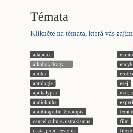
Témata
Klikněte na témata, která vás zajíma
adaptace
ekonom
alkohol, drogy
encyk
antika
erotic
antologie
esej
apokalypsa
exil, 
audiokniha
exper
autobiografie, životopis
femin
cancel culture, ostrakismus
film
cesta, pouť, cestopis
filozo