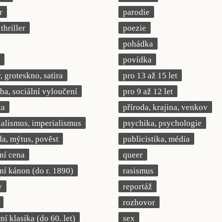
r
parodie
thriller
poezie
pohádka
povídka
 groteskno, satira
pro 13 až 15 let
a, sociální vyloučení
pro 9 až 12 let
ta
příroda, krajina, venkov
ialismus, imperialismus
psychika, psychologie
a, mýtus, pověst
publicistika, média
rní cena
queer
rní kánon (do r. 1890)
rasismus
y
reportáž
rozhovor
í klasika (do 60. let)
sex