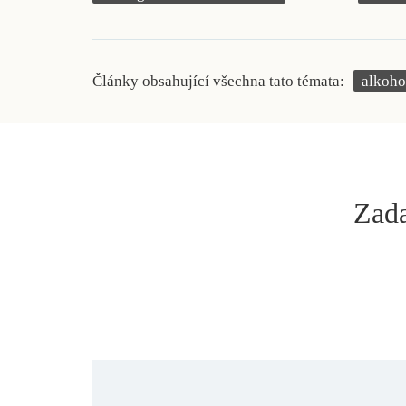
Články obsahující všechna tato témata:
alkoho
Zada