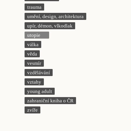
trauma
umění, design, architektura
upír, démon, vlkodlak
utopie
válka
věda
vesmír
vzdělávání
vztahy
young adult
zahraniční kniha o ČR
zvíře