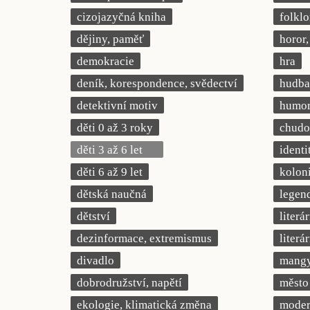
cizojazyčná kniha
folklo
dějiny, paměť
horor, 
demokracie
hra
deník, korespondence, svědectví
hudba
detektivní motiv
humor,
děti 0 až 3 roky
chudob
děti 3 až 6 let
identi
děti 6 až 9 let
kolon
dětská naučná
legend
dětství
literá
dezinformace, extremismus
literá
divadlo
mang
dobrodružství, napětí
město
ekologie, klimatická změna
modern