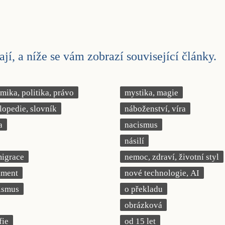
jí, a níže se vám zobrazí související články.
ika, politika, právo
mystika, magie
lopedie, slovník
náboženství, víra
a
nacismus
násilí
migrace
nemoc, zdraví, životní styl
iment
nové technologie, AI
ismus
o překladu
obrázková
fie
od 15 let