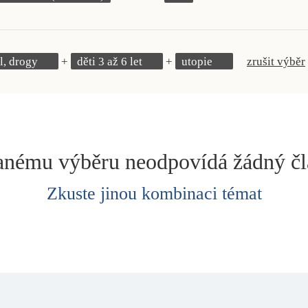
l, drogy
děti 3 až 6 let
utopie
zrušit výběr
nému výběru neodpovídá žádný č
Zkuste jinou kombinaci témat