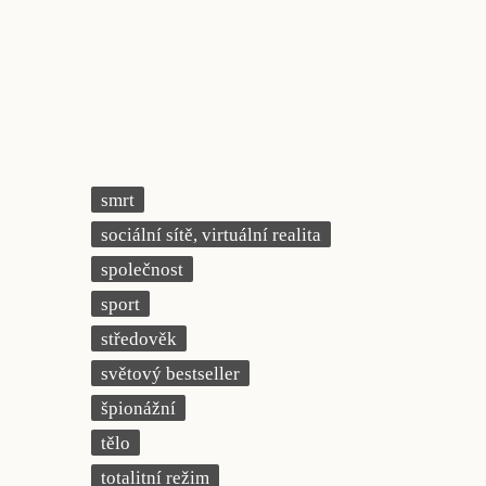
smrt
sociální sítě, virtuální realita
společnost
sport
středověk
světový bestseller
špionážní
tělo
totalitní režim