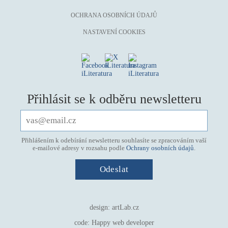
mystika, magie
OCHRANA OSOBNÍCH ÚDAJŮ
náboženství, víra
NASTAVENÍ COOKIES
nacismus
násilí
nemoc, zdraví, životní styl
nové technologie, AI
Přihlásit se k odběru newsletteru
o překladu
obrázková
od 15 let
Přihlášením k odebírání newsletteru souhlasíte se zpracováním vaší
e-mailové adresy v rozsahu podle
Ochrany osobních údajů
.
parodie
poezie
pohádka
povídka
design:
artLab.cz
pro 13 až 15 let
code:
Happy web developer