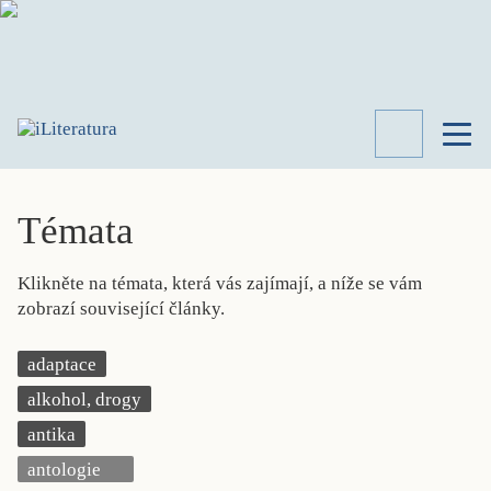
TÉMATA
RECENZE
Témata
ROZHOVOR
SPISOVATELÉ
Klikněte na témata, která vás zajímají, a níže se vám
AKTUALITA
zobrazí související články.
KNIHY
PŘEHLED
adaptace
LITERATURY
alkohol, drogy
STUDIE
KATEGORIE
antika
PORTRÉT
antologie