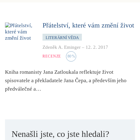
dětství
dezinformace, extremismus
divadlo
Přátelství, které vám změní život
dobrodružství, napětí
LITERÁRNÍ VĚDA
ekologie, klimatická změna
Zdeněk A. Eminger
–
12. 2. 2017
ekonomika, politika, právo
RECENZE
80
%
encyklopedie, slovník
Kniha romanisty Jana Zatloukala reflektuje život
erotica
spisovatele a překladatele Jana Čepa, a především jeho
esej
předválečné a…
exil, migrace
experiment
feminismus
film
Nenašli jste, co jste hledali?
filozofie