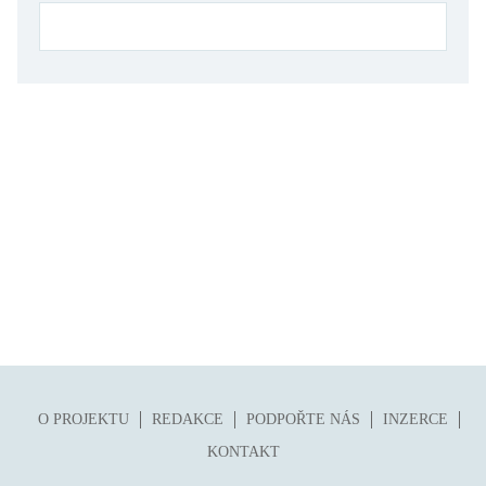
folklor
horor, thriller
hra
hudba
humor, groteskno, satira
chudoba, sociální vyloučení
identita
kolonialismus, imperialismus
legenda, mýtus, pověst
literární cena
literární kánon (do r. 1890)
mangy
O PROJEKTU
REDAKCE
PODPOŘTE NÁS
INZERCE
město
KONTAKT
moderní klasika (do 60. let)