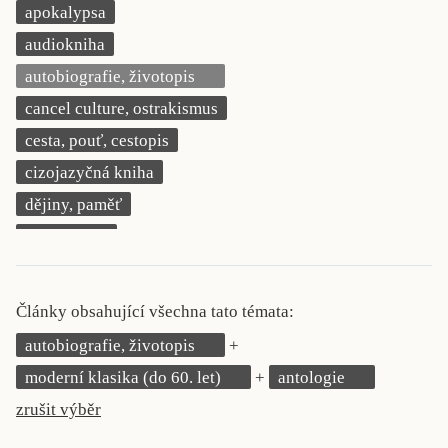
apokalypsa
KRITIKA PŘEKLADU
audiokniha
UKÁZKA
autobiografie, životopis
cancel culture, ostrakismus
SLOUPEK
cesta, pouť, cestopis
ILIGLOSA
cizojazyčná kniha
dějiny, paměť
demokracie
deník, korespondence, svědectví
detektivní motiv
Články obsahující všechna tato témata:
děti 0 až 3 roky
autobiografie, životopis
děti 3 až 6 let
moderní klasika (do 60. let)
antologie
děti 6 až 9 let
zrušit výběr
dětská naučná