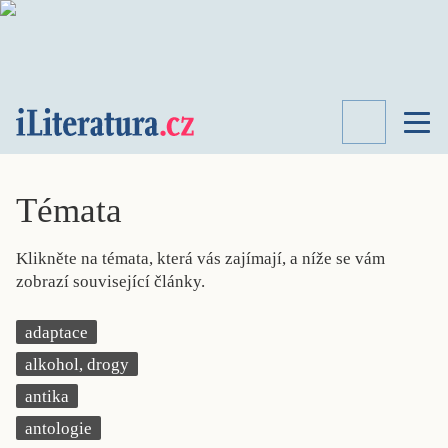
TÉMATA
RECENZE
Témata
ROZHOVOR
SPISOVATELÉ
Klikněte na témata, která vás zajímají, a níže se vám
AKTUALITA
zobrazí související články.
KNIHY
PŘEHLED
adaptace
LITERATURY
alkohol, drogy
STUDIE
KATEGORIE
antika
PORTRÉT
antologie