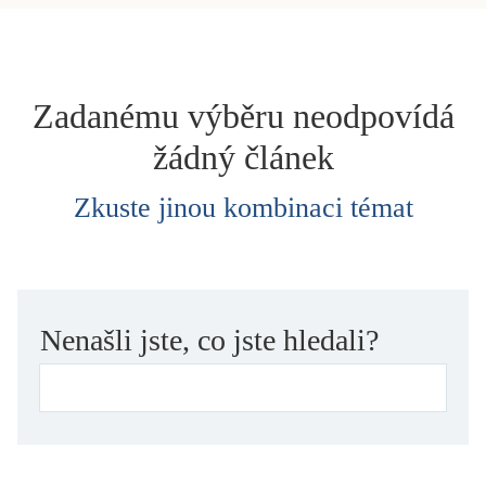
dětství
dezinformace, extremismus
divadlo
Zadanému výběru neodpovídá
dobrodružství, napětí
žádný článek
ekologie, klimatická změna
ekonomika, politika, právo
Zkuste jinou kombinaci témat
encyklopedie, slovník
erotica
esej
exil, migrace
Nenašli jste, co jste hledali?
experiment
feminismus
film
filozofie