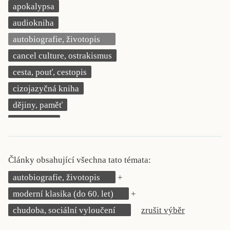
apokalypsa
KRITIKA PŘEKLADU
audiokniha
UKÁZKA
autobiografie, životopis
cancel culture, ostrakismus
SLOUPEK
cesta, pouť, cestopis
ILIGLOSA
cizojazyčná kniha
dějiny, paměť
demokracie
deník, korespondence, svědectví
detektivní motiv
Články obsahující všechna tato témata:
děti 0 až 3 roky
autobiografie, životopis
děti 3 až 6 let
moderní klasika (do 60. let)
děti 6 až 9 let
chudoba, sociální vyloučení
zrušit výběr
dětská naučná