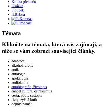
Kritika překladu
Ukázka
Sloupek
ILiGlosa
Témata
Klikněte na témata, která vás zajímají, a
níže se vám zobrazí související články.
adaptace
alkohol, drogy
antika
antologie
apokalypsa
audiokniha
autobiografie, životopis
cancel culture, ostrakismus
cesta, pouť, cestopis
cizojazyčná kniha
dějiny, paměť