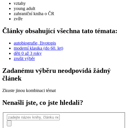
vztahy
young adult
zahraniční kniha o ČR
zvíře
Články obsahující všechna tato témata:
autobiografie, životopis
moderní klasika (do 60. let)
děti 0 až 3 roky
zrušit výběr
Zadanému výběru neodpovídá žádný
článek
Zkuste jinou kombinaci témat
Nenašli jste, co jste hledali?