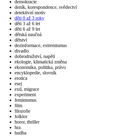
demokracie
deník, korespondence, svědectví
detektivní motiv
děti 0 až 3 roky
děti 3 až 6 let
děti 6 až 9 let
dětská naučná
dětství
dezinformace, extremismus
divadlo
dobrodružství, napětí
ekologie, klimatická změna
ekonomika, politika, právo
encyklopedie, slovník
erotica
esej
exil, migrace
experiment
feminismus
film
filozofie
folklor
horor, thriller
hra
hudba