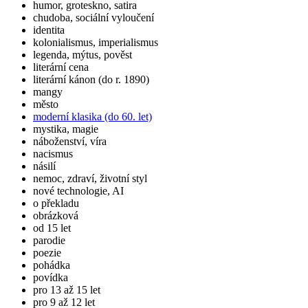
humor, groteskno, satira
chudoba, sociální vyloučení
identita
kolonialismus, imperialismus
legenda, mýtus, pověst
literární cena
literární kánon (do r. 1890)
mangy
město
moderní klasika (do 60. let)
mystika, magie
náboženství, víra
nacismus
násilí
nemoc, zdraví, životní styl
nové technologie, AI
o překladu
obrázková
od 15 let
parodie
poezie
pohádka
povídka
pro 13 až 15 let
pro 9 až 12 let