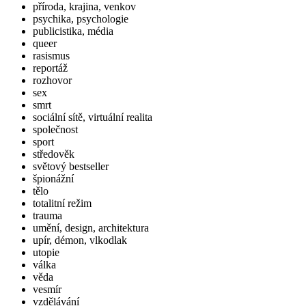
příroda, krajina, venkov
psychika, psychologie
publicistika, média
queer
rasismus
reportáž
rozhovor
sex
smrt
sociální sítě, virtuální realita
společnost
sport
středověk
světový bestseller
špionážní
tělo
totalitní režim
trauma
umění, design, architektura
upír, démon, vlkodlak
utopie
válka
věda
vesmír
vzdělávání