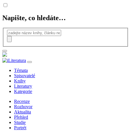
Napište, co hledáte…
Témata
Spisovatelé
Knihy
Literatury
Kategorie
Recenze
Rozhovor
Aktualita
Přehled
Studie
Portrét