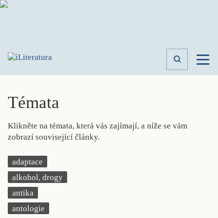
TÉMATA
RECENZE
Témata
ROZHOVOR
SPISOVATELÉ
Klikněte na témata, která vás zajímají, a níže se vám
AKTUALITA
zobrazí související články.
KNIHY
PŘEHLED
adaptace
LITERATURY
alkohol, drogy
STUDIE
KATEGORIE
antika
PORTRÉT
antologie