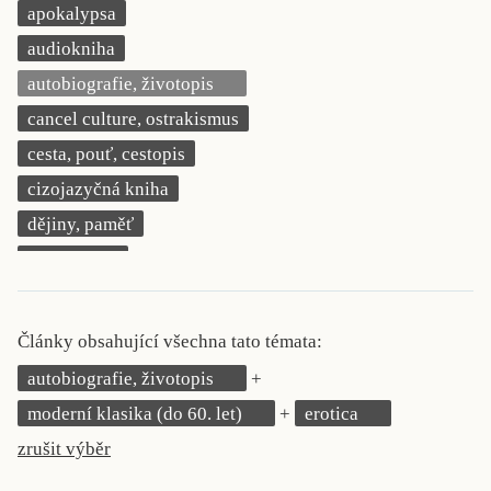
apokalypsa
KRITIKA PŘEKLADU
audiokniha
UKÁZKA
autobiografie, životopis
cancel culture, ostrakismus
SLOUPEK
cesta, pouť, cestopis
ILIGLOSA
cizojazyčná kniha
dějiny, paměť
demokracie
deník, korespondence, svědectví
detektivní motiv
Články obsahující všechna tato témata:
děti 0 až 3 roky
autobiografie, životopis
děti 3 až 6 let
moderní klasika (do 60. let)
erotica
děti 6 až 9 let
zrušit výběr
dětská naučná