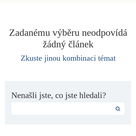
dětství
dezinformace, extremismus
divadlo
Zadanému výběru neodpovídá
dobrodružství, napětí
žádný článek
ekologie, klimatická změna
ekonomika, politika, právo
Zkuste jinou kombinaci témat
encyklopedie, slovník
erotica
esej
exil, migrace
Nenašli jste, co jste hledali?
experiment
feminismus
film
filozofie