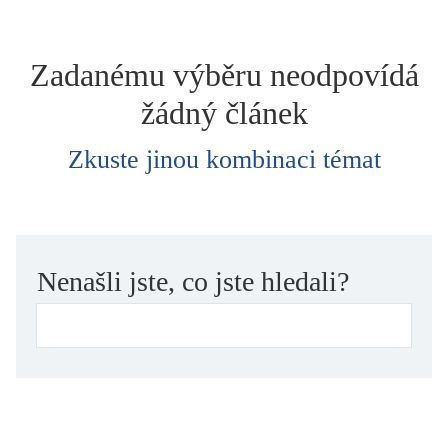
dětství
dezinformace, extremismus
Zadanému výběru neodpovídá
divadlo
žádný článek
dobrodružství, napětí
ekologie, klimatická změna
Zkuste jinou kombinaci témat
ekonomika, politika, právo
encyklopedie, slovník
erotica
esej
Nenašli jste, co jste hledali?
exil, migrace
experiment
feminismus
film
filozofie