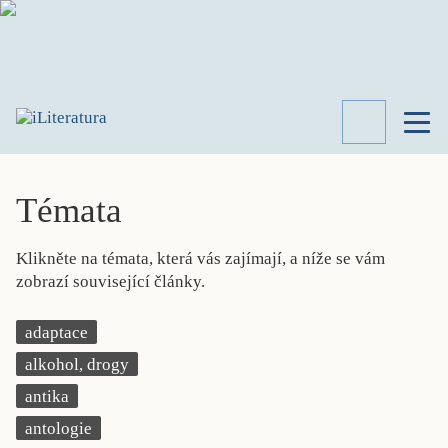
TÉMATA
RECENZE
Témata
ROZHOVOR
SPISOVATELÉ
Klikněte na témata, která vás zajímají, a níže se vám
AKTUALITA
zobrazí související články.
KNIHY
PŘEHLED
adaptace
LITERATURY
alkohol, drogy
STUDIE
KATEGORIE
antika
PORTRÉT
antologie