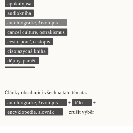
apokalypsa
KRITIKA PŘEKLADU
audiokniha
UKÁZKA
autobiografie, životopis
cancel culture, ostrakismus
SLOUPEK
cesta, pouť, cestopis
ILIGLOSA
cizojazyčná kniha
dějiny, paměť
demokracie
deník, korespondence, svědectví
detektivní motiv
Články obsahující všechna tato témata:
děti 0 až 3 roky
autobiografie, životopis
tělo
děti 3 až 6 let
encyklopedie, slovník
zrušit výběr
děti 6 až 9 let
dětská naučná