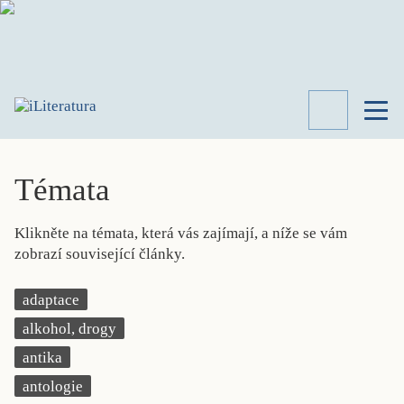
TÉMATA
RECENZE
Témata
ROZHOVOR
SPISOVATELÉ
Klikněte na témata, která vás zajímají, a níže se vám
AKTUALITA
zobrazí související články.
KNIHY
PŘEHLED
adaptace
LITERATURY
alkohol, drogy
STUDIE
KATEGORIE
antika
PORTRÉT
antologie