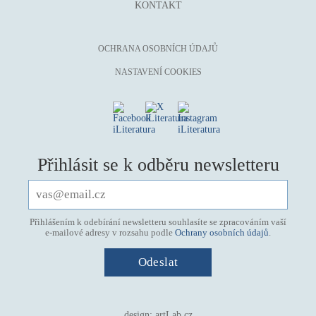
KONTAKT
mystika, magie
náboženství, víra
OCHRANA OSOBNÍCH ÚDAJŮ
nacismus
NASTAVENÍ COOKIES
násilí
nemoc, zdraví, životní styl
nové technologie, AI
o překladu
Přihlásit se k odběru newsletteru
obrázková
od 15 let
parodie
Přihlášením k odebírání newsletteru souhlasíte se zpracováním vaší
e-mailové adresy v rozsahu podle
Ochrany osobních údajů
.
poezie
pohádka
povídka
pro 13 až 15 let
design:
artLab.cz