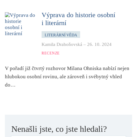
dětství
dezinformace, extremismus
Výprava do historie osobní
i literární
divadlo
dobrodružství, napětí
LITERÁRNÍ VĚDA
ekologie, klimatická změna
Kamila Drahoňovská
–
26. 10. 2024
ekonomika, politika, právo
RECENZE
encyklopedie, slovník
V pořadí již čtvrtý rozhovor Milana Ohniska nabízí nejen
erotica
hlubokou osobní rovinu, ale zároveň i svébytný vhled
esej
do…
exil, migrace
experiment
feminismus
film
Nenašli jste, co jste hledali?
filozofie