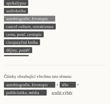
apokalypsa
KRITIKA PŘEKLADU
audiokniha
UKÁZKA
autobiografie, životopis
cancel culture, ostrakismus
SLOUPEK
cesta, pouť, cestopis
ILIGLOSA
cizojazyčná kniha
dějiny, paměť
demokracie
deník, korespondence, svědectví
detektivní motiv
Články obsahující všechna tato témata:
děti 0 až 3 roky
autobiografie, životopis
tělo
děti 3 až 6 let
publicistika, média
zrušit výběr
děti 6 až 9 let
dětská naučná