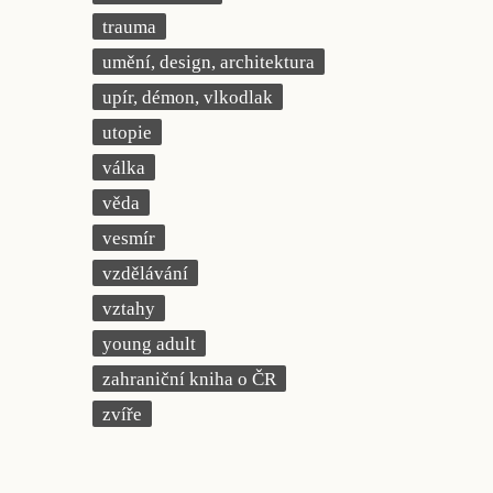
trauma
umění, design, architektura
upír, démon, vlkodlak
utopie
válka
věda
vesmír
vzdělávání
vztahy
young adult
zahraniční kniha o ČR
zvíře