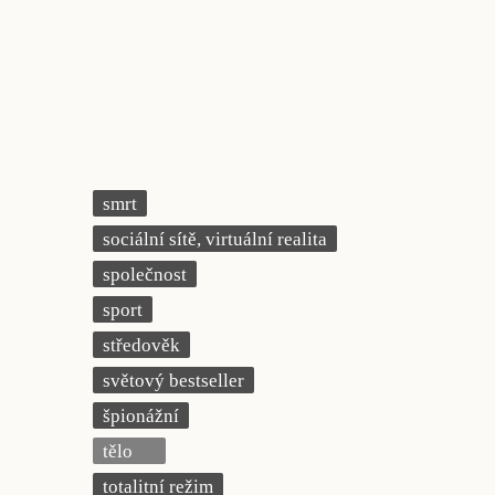
smrt
sociální sítě, virtuální realita
společnost
sport
středověk
světový bestseller
špionážní
tělo
totalitní režim