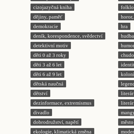
cizojazyčná kniha
folklo
dějiny, paměť
horor, 
demokracie
hra
deník, korespondence, svědectví
hudba
detektivní motiv
humor,
děti 0 až 3 roky
chudob
děti 3 až 6 let
identi
děti 6 až 9 let
kolon
dětská naučná
legend
dětství
literá
dezinformace, extremismus
literá
divadlo
mang
dobrodružství, napětí
město
ekologie, klimatická změna
modern