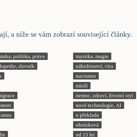
jí, a níže se vám zobrazí související články.
ika, politika, právo
mystika, magie
lopedie, slovník
náboženství, víra
a
nacismus
násilí
migrace
nemoc, zdraví, životní styl
iment
nové technologie, AI
ismus
o překladu
obrázková
fie
od 15 let