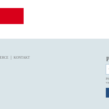
P
ZERCE
KONTAKT
Př
va