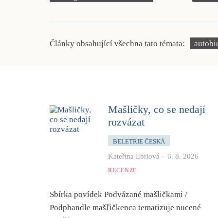
Články obsahující všechna tato témata:
autobi
Mašličky, co se nedají
rozvázat
BELETRIE ČESKÁ
Kateřina Ebrlová
–
6. 8. 2026
RECENZE
Sbírka povídek
Podvázané mašličkami
/
Podphandle mašľičkenca
tematizuje nucené