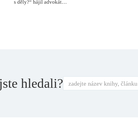
s děly?“ hájil advokát…
jste hledali?