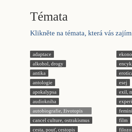
Témata
Klikněte na témata, která vás zajíma
adaptace
ekonom
alkohol, drogy
encyk
antika
erotic
antologie
esej
apokalypsa
exil, 
audiokniha
exper
autobiografie, životopis
femin
cancel culture, ostrakismus
film
cesta, pouť, cestopis
filozo