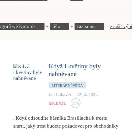
ografie, životopis
tělo
rasismus
zrušit výb
Když i květiny byly
nahněvané
LITERÁRNÍ VĚDA
Jan Lukavec
–
22. 4. 2024
RECENZE
70
%
„Když odsoudíte básníka Brasillacha k trestu
smrti, jaký trest budete požadovat pro obchodníky