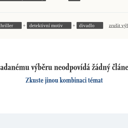
thriller
detektivní motiv
divadlo
zrušit vý
adanému výběru neodpovídá žádný člán
Zkuste jinou kombinaci témat