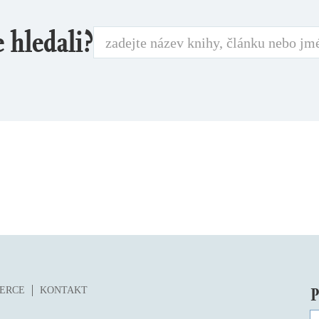
e hledali?
P
ZERCE
KONTAKT