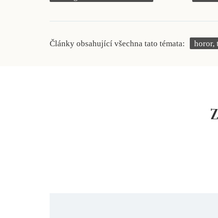
Články obsahující všechna tato témata:
horor, 
Z