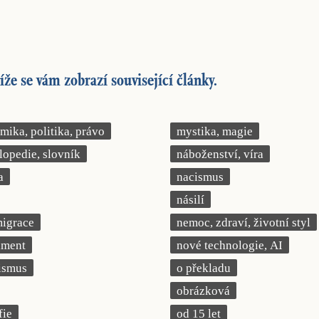
íže se vám zobrazí související články.
ika, politika, právo
mystika, magie
lopedie, slovník
náboženství, víra
a
nacismus
násilí
migrace
nemoc, zdraví, životní styl
iment
nové technologie, AI
ismus
o překladu
obrázková
fie
od 15 let