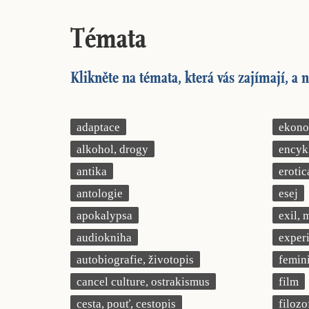
Témata
Klikněte na témata, která vás zajímají, a n
adaptace
ekonom
alkohol, drogy
encyk
antika
erotic
antologie
esej
apokalypsa
exil, 
audiokniha
exper
autobiografie, životopis
femin
cancel culture, ostrakismus
film
cesta, pouť, cestopis
filozo