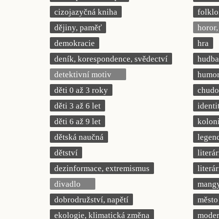
cizojazyčná kniha
folklo
dějiny, paměť
horor, 
demokracie
hra
deník, korespondence, svědectví
hudba
detektivní motiv
humor,
děti 0 až 3 roky
chudob
děti 3 až 6 let
identi
děti 6 až 9 let
kolon
dětská naučná
legend
dětství
literá
dezinformace, extremismus
literá
divadlo
mang
dobrodružství, napětí
město
ekologie, klimatická změna
modern