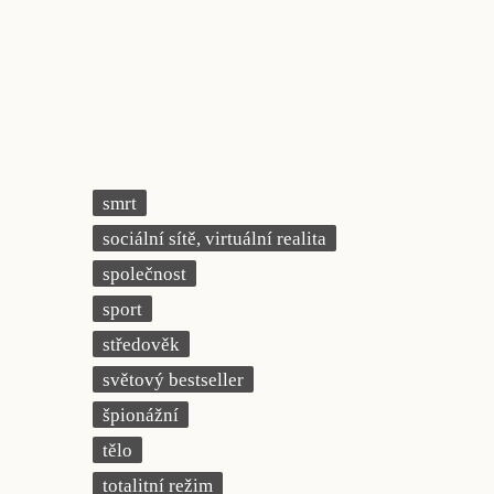
smrt
sociální sítě, virtuální realita
společnost
sport
středověk
světový bestseller
špionážní
tělo
totalitní režim