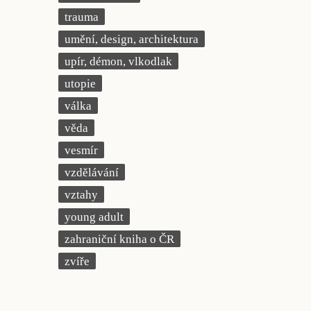
trauma
umění, design, architektura
upír, démon, vlkodlak
utopie
válka
věda
vesmír
vzdělávání
vztahy
young adult
zahraniční kniha o ČR
zvíře