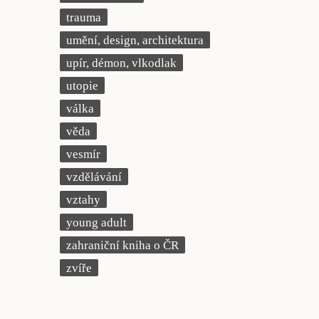
trauma
umění, design, architektura
upír, démon, vlkodlak
utopie
válka
věda
vesmír
vzdělávání
vztahy
young adult
zahraniční kniha o ČR
zvíře