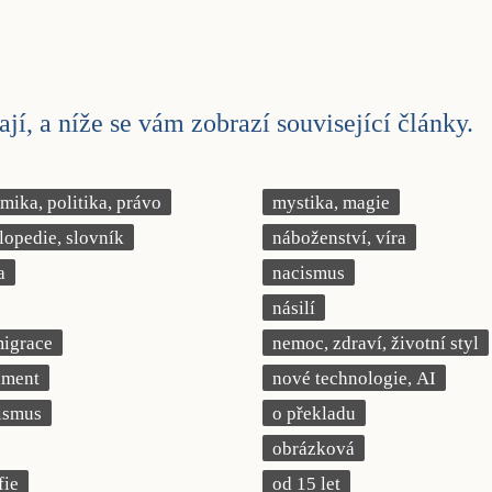
jí, a níže se vám zobrazí související články.
ika, politika, právo
mystika, magie
lopedie, slovník
náboženství, víra
a
nacismus
násilí
migrace
nemoc, zdraví, životní styl
iment
nové technologie, AI
ismus
o překladu
obrázková
fie
od 15 let