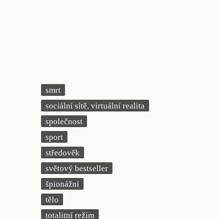
smrt
sociální sítě, virtuální realita
společnost
sport
středověk
světový bestseller
špionážní
tělo
totalitní režim