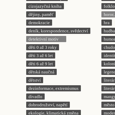
cizojazyčná kniha
folklo
dějiny, paměť
horor, 
demokracie
hra
deník, korespondence, svědectví
hudba
detektivní motiv
humor,
děti 0 až 3 roky
chudob
děti 3 až 6 let
identi
děti 6 až 9 let
kolon
dětská naučná
legend
dětství
literá
dezinformace, extremismus
literá
divadlo
mang
dobrodružství, napětí
město
ekologie, klimatická změna
modern