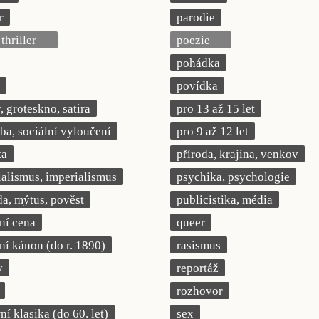
r
parodie
thriller
poezie
pohádka
povídka
 groteskno, satira
pro 13 až 15 let
a, sociální vyloučení
pro 9 až 12 let
ta
příroda, krajina, venkov
ialismus, imperialismus
psychika, psychologie
a, mýtus, pověst
publicistika, média
rní cena
queer
rní kánon (do r. 1890)
rasismus
y
reportáž
rozhovor
í klasika (do 60. let)
sex