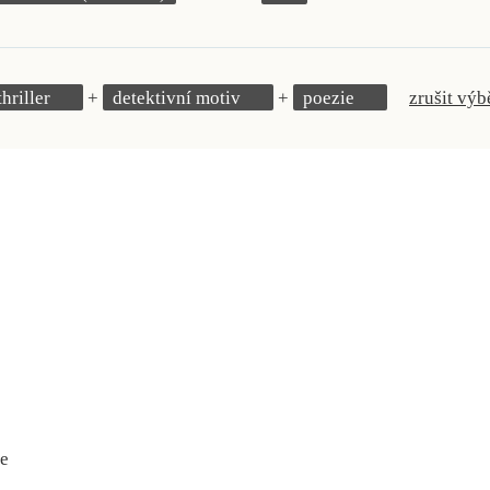
thriller
detektivní motiv
poezie
zrušit výb
se