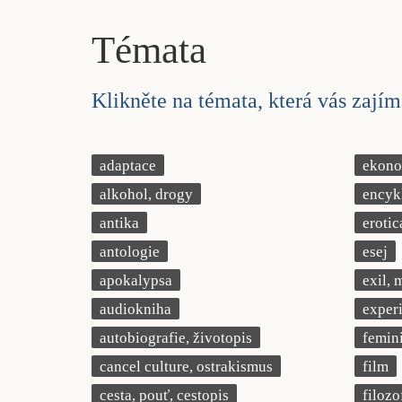
Témata
Klikněte na témata, která vás zajíma
adaptace
ekonom
alkohol, drogy
encyk
antika
erotic
antologie
esej
apokalypsa
exil, 
audiokniha
exper
autobiografie, životopis
femin
cancel culture, ostrakismus
film
cesta, pouť, cestopis
filozo