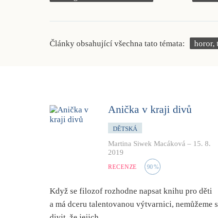
Články obsahující všechna tato témata:
horor, 
Anička v kraji divů
DĚTSKÁ
Martina Siwek Macáková
–
15. 8.
2019
RECENZE
90
%
Když se filozof rozhodne napsat knihu pro děti
a má dceru talentovanou výtvarnici, nemůžeme 
divit, že jejich…