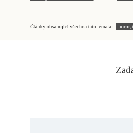
Články obsahující všechna tato témata:
horor, 
Zada