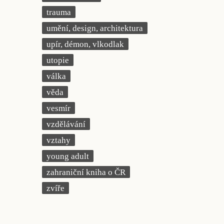
trauma
umění, design, architektura
upír, démon, vlkodlak
utopie
válka
věda
vesmír
vzdělávání
vztahy
young adult
zahraniční kniha o ČR
zvíře