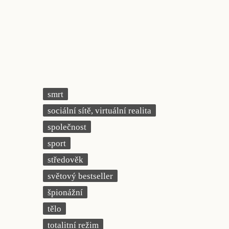
smrt
sociální sítě, virtuální realita
společnost
sport
středověk
světový bestseller
špionážní
tělo
totalitní režim