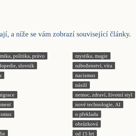
jí, a níže se vám zobrazí související články.
ika, politika, právo
mystika, magie
lopedie, slovník
náboženství, víra
a
nacismus
násilí
migrace
nemoc, zdraví, životní styl
iment
nové technologie, AI
ismus
o překladu
obrázková
fie
od 15 let