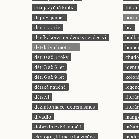
cizojazyčná kniha
folklo
dějiny, paměť
horor, 
demokracie
hra
deník, korespondence, svědectví
hudba
detektivní motiv
humor,
děti 0 až 3 roky
chudob
děti 3 až 6 let
identi
děti 6 až 9 let
kolon
dětská naučná
legend
dětství
literá
dezinformace, extremismus
literá
divadlo
mang
dobrodružství, napětí
město
ekologie, klimatická změna
modern