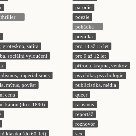
r
parodie
thriller
poezie
pohádka
povídka
 groteskno, satira
pro 13 až 15 let
a, sociální vyloučení
pro 9 až 12 let
ta
příroda, krajina, venkov
ialismus, imperialismus
psychika, psychologie
a, mýtus, pověst
publicistika, média
rní cena
queer
rní kánon (do r. 1890)
rasismus
y
reportáž
rozhovor
í klasika (do 60. let)
sex