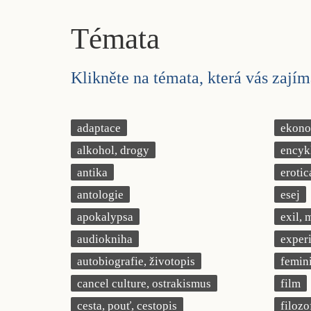
Témata
Klikněte na témata, která vás zajíma
adaptace
ekonom
alkohol, drogy
encyk
antika
erotic
antologie
esej
apokalypsa
exil, 
audiokniha
exper
autobiografie, životopis
femin
cancel culture, ostrakismus
film
cesta, pouť, cestopis
filozo