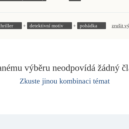
thriller
detektivní motiv
pohádka
zrušit v
nému výběru neodpovídá žádný č
Zkuste jinou kombinaci témat