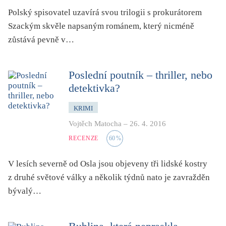
folklor
Polský spisovatel uzavírá svou trilogii s prokurátorem
horor, thriller
Szackým skvěle napsaným románem, který nicméně
hra
zůstává pevně v…
hudba
humor, groteskno, satira
Poslední poutník – thriller, nebo
detektivka?
chudoba, sociální vyloučení
identita
KRIMI
kolonialismus, imperialismus
Vojtěch Matocha
–
26. 4. 2016
legenda, mýtus, pověst
RECENZE
60
%
literární cena
V lesích severně od Osla jsou objeveny tři lidské kostry
literární kánon (do r. 1890)
z druhé světové války a několik týdnů nato je zavražděn
mangy
bývalý…
město
moderní klasika (do 60. let)