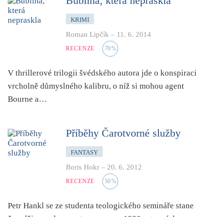
Bublina, která nepraskla
mystika, magie
KRIMI
náboženství, víra
Roman Lipčík
–
11. 6. 2014
nacismus
RECENZE
70
%
násilí
nemoc, zdraví, životní styl
V thrillerové trilogii švédského autora jde o konspiraci
nové technologie, AI
vrcholně důmyslného kalibru, o níž si mohou agent
Bourne a…
o překladu
obrázková
od 15 let
Příběhy Čarotvorné služby
parodie
FANTASY
poezie
Boris Hokr
–
20. 6. 2012
pohádka
RECENZE
50
%
povídka
Petr Hankl se ze studenta teologického semináře stane
pro 13 až 15 let