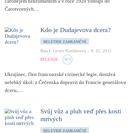
čarodějem nekromantem a v roce 1920 vstoupí do
pro 9 až 12 let
Čarotvorných…
příroda, krajina, venkov
psychika, psychologie
Kdo je Dudajevova dcera?
publicistika, média
queer
BELETRIE ZAHRANIČNÍ
rasismus
Rita I. Lyons Kindlerová
–
8. 11. 2011
RECENZE
50
%
reportáž
rozhovor
Ukrajinec, člen francouzské cizinecké legie, dostává
sex
nelehký úkol: z Čečenska dopravit do Francie generálovu
smrt
dceru,…
sociální sítě, virtuální realita
společnost
Svůj vůz a pluh veď přes kosti
sport
mrtvých
středověk
BELETRIE ZAHRANIČNÍ