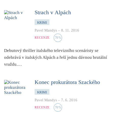
dětství
dezinformace, extremismus
Strach v Alpách
divadlo
KRIMI
dobrodružství, napětí
Pavel Mandys
–
8. 11. 2016
ekologie, klimatická změna
RECENZE
70
%
ekonomika, politika, právo
Debutový thriller italského televizního scenáristy se
encyklopedie, slovník
odehrává v italských Alpách a řeší jednu dávnou brutální
erotica
vraždu.…
esej
exil, migrace
Konec prokurátora Szackého
experiment
feminismus
KRIMI
Pavel Mandys
–
7. 6. 2016
film
RECENZE
70
%
filozofie