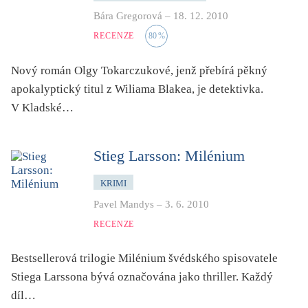
světový bestseller
Bára Gregorová
–
18. 12. 2010
špionážní
RECENZE
80
%
tělo
Nový román Olgy Tokarczukové, jenž přebírá pěkný
totalitní režim
apokalyptický titul z Wiliama Blakea, je detektivka.
trauma
V Kladské…
umění, design, architektura
upír, démon, vlkodlak
Stieg Larsson: Milénium
utopie
válka
KRIMI
Pavel Mandys
–
3. 6. 2010
věda
RECENZE
vesmír
vzdělávání
Bestsellerová trilogie
Milénium
švédského spisovatele
vztahy
Stiega Larssona bývá označována jako thriller. Každý
young adult
díl…