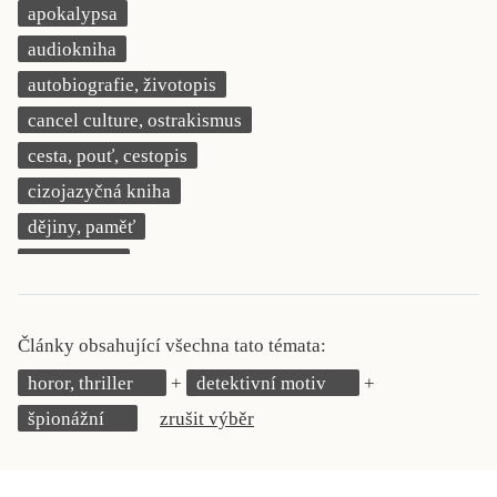
apokalypsa
KRITIKA PŘEKLADU
audiokniha
UKÁZKA
autobiografie, životopis
cancel culture, ostrakismus
SLOUPEK
cesta, pouť, cestopis
ILIGLOSA
cizojazyčná kniha
dějiny, paměť
demokracie
deník, korespondence, svědectví
detektivní motiv
Články obsahující všechna tato témata:
děti 0 až 3 roky
horor, thriller
detektivní motiv
děti 3 až 6 let
špionážní
zrušit výběr
děti 6 až 9 let
dětská naučná