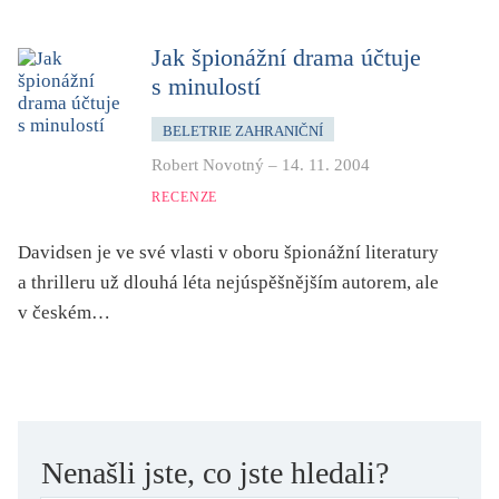
zahraniční kniha o ČR
zvíře
Jak špionážní drama účtuje
s minulostí
BELETRIE ZAHRANIČNÍ
Robert Novotný
–
14. 11. 2004
RECENZE
Davidsen je ve své vlasti v oboru špionážní literatury
a thrilleru už dlouhá léta nejúspěšnějším autorem, ale
v českém…
Nenašli jste, co jste hledali?