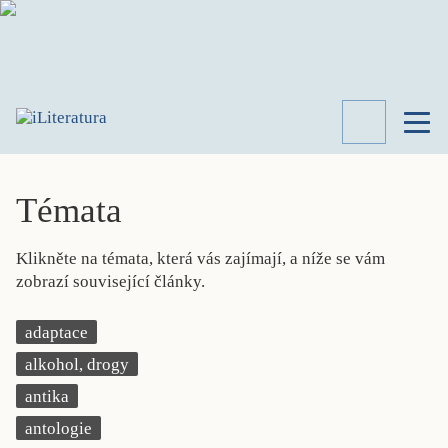
TÉMATA
RECENZE
Témata
ROZHOVOR
SPISOVATELÉ
Klikněte na témata, která vás zajímají, a níže se vám
AKTUALITA
zobrazí související články.
KNIHY
PŘEHLED
adaptace
LITERATURY
alkohol, drogy
STUDIE
KATEGORIE
antika
PORTRÉT
antologie