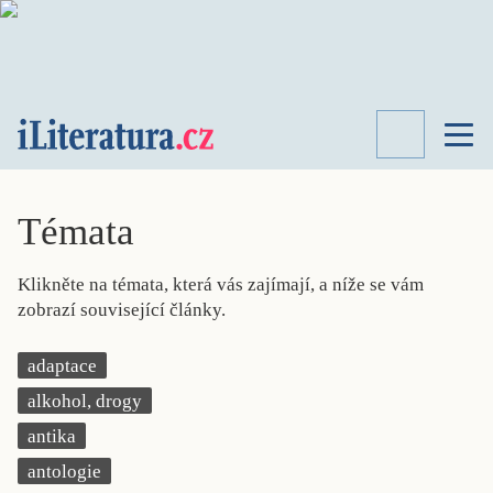
TÉMATA
RECENZE
Témata
ROZHOVOR
SPISOVATELÉ
Klikněte na témata, která vás zajímají, a níže se vám
AKTUALITA
zobrazí související články.
KNIHY
PŘEHLED
adaptace
LITERATURY
alkohol, drogy
STUDIE
KATEGORIE
antika
PORTRÉT
antologie