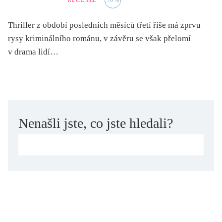
RECENZE
70
%
folklor
horor, thriller
Thriller z období posledních měsíců třetí říše má zprvu
hra
rysy kriminálního románu, v závěru se však přelomí
v drama lidí…
hudba
humor, groteskno, satira
chudoba, sociální vyloučení
identita
kolonialismus, imperialismus
Nenašli jste, co jste hledali?
legenda, mýtus, pověst
literární cena
literární kánon (do r. 1890)
mangy
město
moderní klasika (do 60. let)