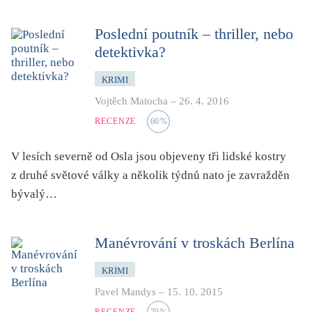
dětství
dezinformace, extremismus
Poslední poutník – thriller, nebo
detektivka?
divadlo
dobrodružství, napětí
KRIMI
ekologie, klimatická změna
Vojtěch Matocha
–
26. 4. 2016
ekonomika, politika, právo
RECENZE
60
%
encyklopedie, slovník
V lesích severně od Osla jsou objeveny tři lidské kostry
erotica
z druhé světové války a několik týdnů nato je zavražděn
esej
bývalý…
exil, migrace
experiment
Manévrování v troskách Berlína
feminismus
KRIMI
film
Pavel Mandys
–
15. 10. 2015
filozofie