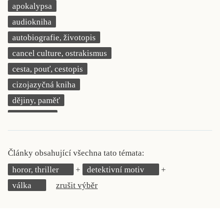
apokalypsa
KRITIKA PŘEKLADU
audiokniha
UKÁZKA
autobiografie, životopis
cancel culture, ostrakismus
SLOUPEK
cesta, pouť, cestopis
ILIGLOSA
cizojazyčná kniha
dějiny, paměť
demokracie
deník, korespondence, svědectví
detektivní motiv
Články obsahující všechna tato témata:
děti 0 až 3 roky
horor, thriller
detektivní motiv
děti 3 až 6 let
válka
zrušit výběr
děti 6 až 9 let
dětská naučná