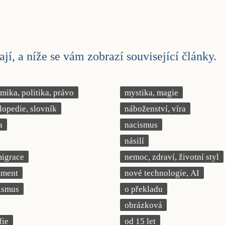
jí, a níže se vám zobrazí související články.
ika, politika, právo
mystika, magie
lopedie, slovník
náboženství, víra
a
nacismus
násilí
migrace
nemoc, zdraví, životní styl
iment
nové technologie, AI
ismus
o překladu
obrázková
fie
od 15 let