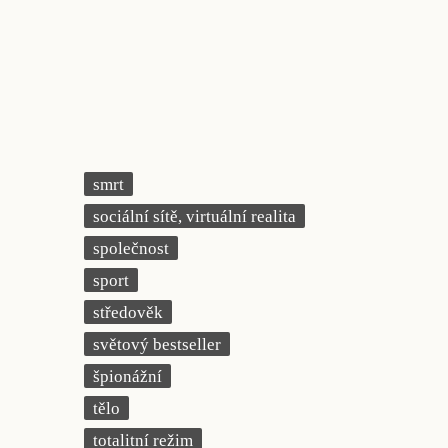
smrt
sociální sítě, virtuální realita
společnost
sport
středověk
světový bestseller
špionážní
tělo
totalitní režim