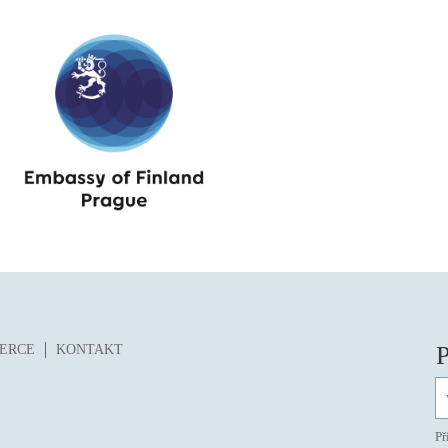
P
ZERCE
KONTAKT
Př