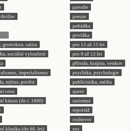
r
parodie
thriller
poezie
pohádka
povídka
 groteskno, satira
pro 13 až 15 let
a, sociální vyloučení
pro 9 až 12 let
ta
příroda, krajina, venkov
ialismus, imperialismus
psychika, psychologie
a, mýtus, pověst
publicistika, média
rní cena
queer
rní kánon (do r. 1890)
rasismus
y
reportáž
rozhovor
í klasika (do 60. let)
sex