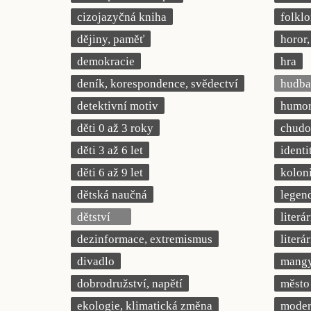
cizojazyčná kniha
folklo
dějiny, paměť
horor, 
demokracie
hra
deník, korespondence, svědectví
hudba
detektivní motiv
humor,
děti 0 až 3 roky
chudob
děti 3 až 6 let
identi
děti 6 až 9 let
kolon
dětská naučná
legend
dětství
literá
dezinformace, extremismus
literá
divadlo
mang
dobrodružství, napětí
město
ekologie, klimatická změna
modern