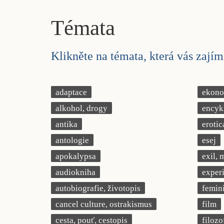
Témata
Klikněte na témata, která vás zajíma
adaptace
ekonom
alkohol, drogy
encyk
antika
erotic
antologie
esej
apokalypsa
exil, 
audiokniha
exper
autobiografie, životopis
femin
cancel culture, ostrakismus
film
cesta, pouť, cestopis
filozo