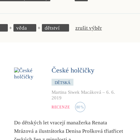
věda
dětství
zrušit výběr
České holčičky
DĚTSKÁ
Martina Siwek Macáková
–
6. 6.
2019
RECENZE
80
%
Do dětských let vracejí manažerka Renata
Mrázová a ilustrátorka Denisa Prošková třiatřicet
českých žen z minulosti a…