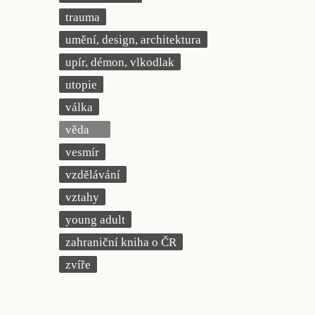
trauma
umění, design, architektura
upír, démon, vlkodlak
utopie
válka
věda
vesmír
vzdělávání
vztahy
young adult
zahraniční kniha o ČR
zvíře