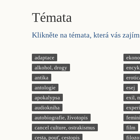
Témata
Klikněte na témata, která vás zajíma
adaptace
ekonom
alkohol, drogy
encyk
antika
erotic
antologie
esej
apokalypsa
exil, 
audiokniha
exper
autobiografie, životopis
femin
cancel culture, ostrakismus
film
cesta, pouť, cestopis
filozo