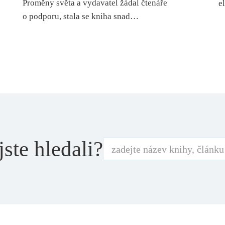
Proměny světa a vydavatel žádal čtenáře
e
o podporu, stala se kniha snad…
jste hledali?