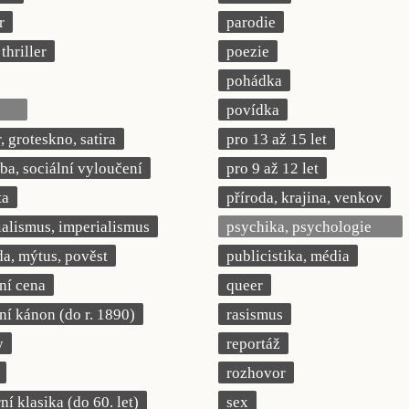
r
parodie
thriller
poezie
pohádka
povídka
 groteskno, satira
pro 13 až 15 let
a, sociální vyloučení
pro 9 až 12 let
ta
příroda, krajina, venkov
ialismus, imperialismus
psychika, psychologie
a, mýtus, pověst
publicistika, média
rní cena
queer
rní kánon (do r. 1890)
rasismus
y
reportáž
rozhovor
í klasika (do 60. let)
sex