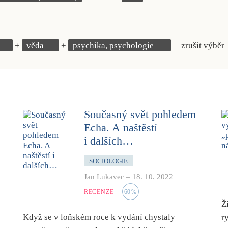
věda
psychika, psychologie
zrušit výběr
Současný svět pohledem
Echa. A naštěstí
i dalších…
SOCIOLOGIE
Jan Lukavec
–
18. 10. 2022
RECENZE
60
%
Ž
Když se v loňském roce k vydání chystaly
r