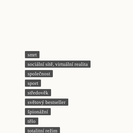
smrt
sociální sítě, virtuální realita
společnost
sport
středověk
světový bestseller
špionážní
tělo
totalitní režim