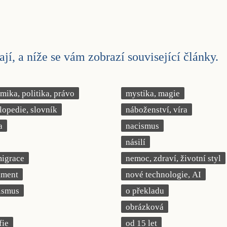
jí, a níže se vám zobrazí související články.
ika, politika, právo
mystika, magie
lopedie, slovník
náboženství, víra
a
nacismus
násilí
migrace
nemoc, zdraví, životní styl
iment
nové technologie, AI
ismus
o překladu
obrázková
fie
od 15 let