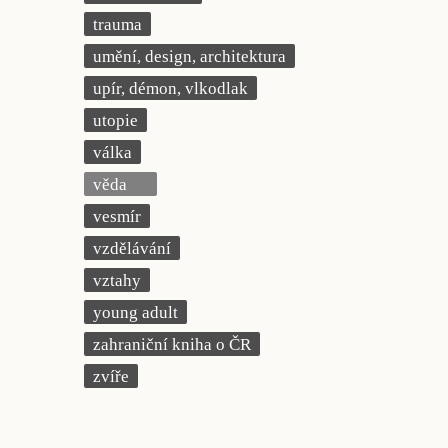
trauma
umění, design, architektura
upír, démon, vlkodlak
utopie
válka
věda
vesmír
vzdělávání
vztahy
young adult
zahraniční kniha o ČR
zvíře