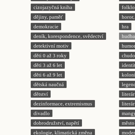
cizojazyčná kniha
folklo
dějiny, paměť
horor, 
demokracie
hra
deník, korespondence, svědectví
hudba
detektivní motiv
humor,
děti 0 až 3 roky
chudob
děti 3 až 6 let
identi
děti 6 až 9 let
kolon
dětská naučná
legend
dětství
literá
dezinformace, extremismus
literá
divadlo
mang
dobrodružství, napětí
město
ekologie, klimatická změna
modern