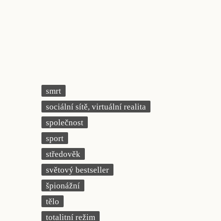
smrt
sociální sítě, virtuální realita
společnost
sport
středověk
světový bestseller
špionážní
tělo
totalitní režim