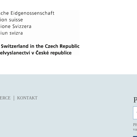
P
ZERCE
KONTAKT
Př
va