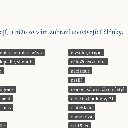
jí, a níže se vám zobrazí související články.
ika, politika, právo
mystika, magie
lopedie, slovník
náboženství, víra
a
nacismus
násilí
migrace
nemoc, zdraví, životní styl
iment
nové technologie, AI
ismus
o překladu
obrázková
fie
od 15 let