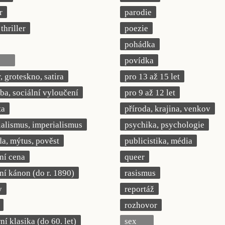
r
parodie
thriller
poezie
pohádka
povídka
 groteskno, satira
pro 13 až 15 let
a, sociální vyloučení
pro 9 až 12 let
ta
příroda, krajina, venkov
ialismus, imperialismus
psychika, psychologie
a, mýtus, pověst
publicistika, média
rní cena
queer
rní kánon (do r. 1890)
rasismus
y
reportáž
rozhovor
í klasika (do 60. let)
sex