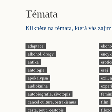
Témata
Klikněte na témata, která vás zajíma
adaptace
ekonom
alkohol, drogy
encyk
antika
erotic
antologie
esej
apokalypsa
exil, 
audiokniha
exper
autobiografie, životopis
femin
cancel culture, ostrakismus
film
cesta, pouť, cestopis
filozo