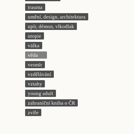
trauma
umění, design, architektura
upír, démon, vlkodlak
utopie
válka
věda
vesmír
vzdělávání
vztahy
young adult
zahraniční kniha o ČR
zvíře