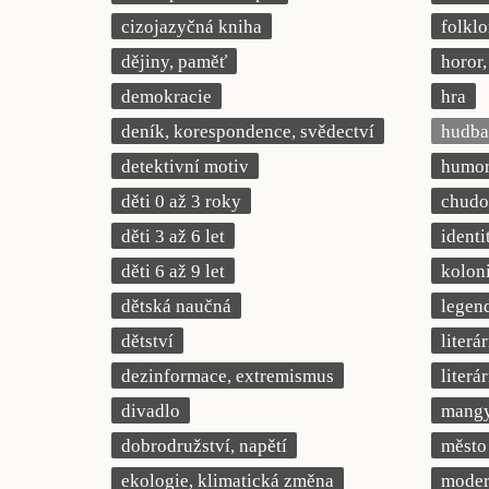
cizojazyčná kniha
folklo
dějiny, paměť
horor, 
demokracie
hra
deník, korespondence, svědectví
hudba
detektivní motiv
humor,
děti 0 až 3 roky
chudob
děti 3 až 6 let
identi
děti 6 až 9 let
kolon
dětská naučná
legend
dětství
literá
dezinformace, extremismus
literá
divadlo
mang
dobrodružství, napětí
město
ekologie, klimatická změna
modern