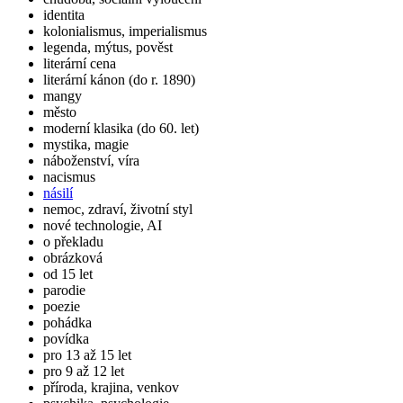
identita
kolonialismus, imperialismus
legenda, mýtus, pověst
literární cena
literární kánon (do r. 1890)
mangy
město
moderní klasika (do 60. let)
mystika, magie
náboženství, víra
nacismus
násilí
nemoc, zdraví, životní styl
nové technologie, AI
o překladu
obrázková
od 15 let
parodie
poezie
pohádka
povídka
pro 13 až 15 let
pro 9 až 12 let
příroda, krajina, venkov