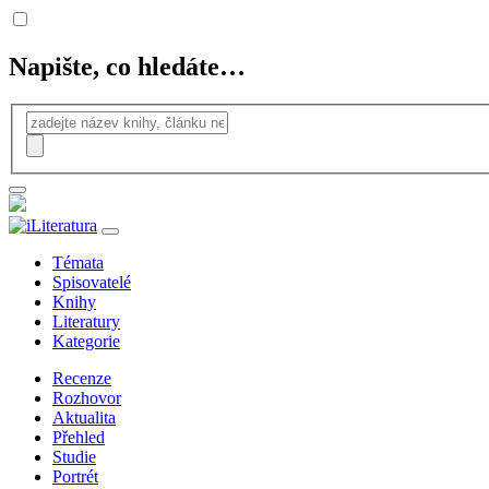
Napište, co hledáte…
Témata
Spisovatelé
Knihy
Literatury
Kategorie
Recenze
Rozhovor
Aktualita
Přehled
Studie
Portrét