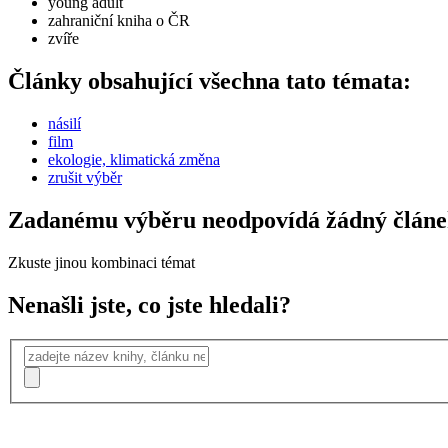
young adult
zahraniční kniha o ČR
zvíře
Články obsahující všechna tato témata:
násilí
film
ekologie, klimatická změna
zrušit výběr
Zadanému výběru neodpovídá žádný člán
Zkuste jinou kombinaci témat
Nenašli jste, co jste hledali?