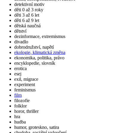
detektivní motiv
děti 0 až 3 roky
děti 3 až 6 let
děti 6 až 9 let
dětská naučná
dětství
dezinformace, extremismus
divadlo
dobrodružství, napětí
ekologie, klimatická změna
ekonomika, politika, právo
encyklopedie, slovník
erotica
esej
exil, migrace
experiment
feminismus
film
filozofie
folklor
horor, thriller
hra
hudba
humor, groteskno, satira
chudoba, sociální vyloučení