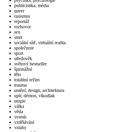
psychika, psychologie
publicistika, média
queer
rasismus
reportáž
rozhovor
sex
smrt
sociální sítě, virtuální realita
společnost
sport
středověk
světový bestseller
špionážní
tělo
totalitní režim
trauma
umění, design, architektura
upír, démon, vlkodlak
utopie
válka
věda
vesmír
vzdělávání
vztahy