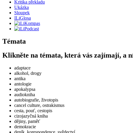
Kritika překladu
Ukázka
Sloupek
ILiGlosa
Témata
Klikněte na témata, která vás zajímají, a n
adaptace
alkohol, drogy
antika
antologie
apokalypsa
audiokniha
autobiografie, životopis
cancel culture, ostrakismus
cesta, pouť, cestopis
cizojazyčná kniha
dějiny, paměť
demokracie
deník, korespondence, svědectví