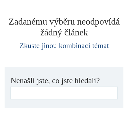
dětství
dezinformace, extremismus
Zadanému výběru neodpovídá
divadlo
žádný článek
dobrodružství, napětí
ekologie, klimatická změna
Zkuste jinou kombinaci témat
ekonomika, politika, právo
encyklopedie, slovník
erotica
esej
Nenašli jste, co jste hledali?
exil, migrace
experiment
feminismus
film
filozofie