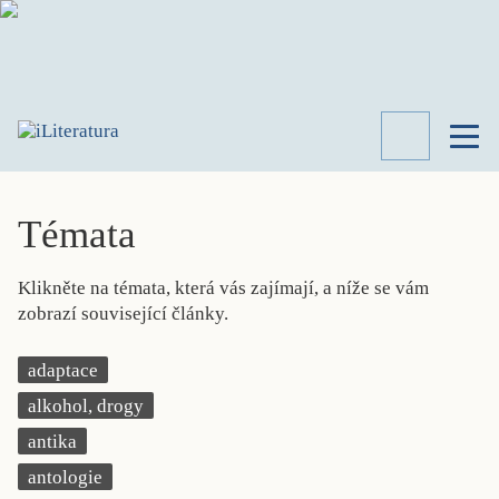
TÉMATA
RECENZE
Témata
ROZHOVOR
SPISOVATELÉ
Klikněte na témata, která vás zajímají, a níže se vám
AKTUALITA
zobrazí související články.
KNIHY
PŘEHLED
adaptace
LITERATURY
alkohol, drogy
STUDIE
KATEGORIE
antika
PORTRÉT
antologie