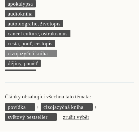
apokalypsa
KRITIKA PŘEKLADU
audiokniha
UKÁZKA
autobiografie, životopis
cancel culture, ostrakismus
SLOUPEK
cesta, pouť, cestopis
ILIGLOSA
cizojazyčná kniha
dějiny, paměť
demokracie
deník, korespondence, svědectví
detektivní motiv
Články obsahující všechna tato témata:
děti 0 až 3 roky
povídka
cizojazyčná kniha
děti 3 až 6 let
světový bestseller
zrušit výběr
děti 6 až 9 let
dětská naučná