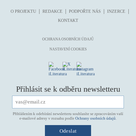
pro 9 až 12 let
O PROJEKTU
REDAKCE
PODPOŘTE NÁS
INZERCE
příroda, krajina, venkov
KONTAKT
psychika, psychologie
publicistika, média
OCHRANA OSOBNÍCH ÚDAJŮ
queer
NASTAVENÍ COOKIES
rasismus
reportáž
rozhovor
sex
Přihlásit se k odběru newsletteru
smrt
sociální sítě, virtuální realita
společnost
Přihlášením k odebírání newsletteru souhlasíte se zpracováním vaší
e-mailové adresy v rozsahu podle
Ochrany osobních údajů
.
sport
středověk