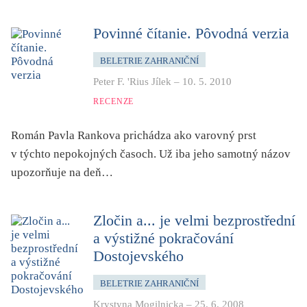
dětství
dezinformace, extremismus
Povinné čítanie. Pôvodná verzia
divadlo
BELETRIE ZAHRANIČNÍ
dobrodružství, napětí
Peter F. 'Rius Jílek
–
10. 5. 2010
ekologie, klimatická změna
RECENZE
ekonomika, politika, právo
Román Pavla Rankova prichádza ako varovný prst
encyklopedie, slovník
v týchto nepokojných časoch. Už iba jeho samotný názov
erotica
upozorňuje na deň…
esej
exil, migrace
Zločin a... je velmi bezprostřední
experiment
a výstižné pokračování
feminismus
Dostojevského
film
BELETRIE ZAHRANIČNÍ
filozofie
Krystyna Mogilnicka
–
25. 6. 2008