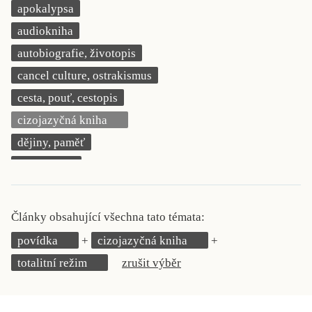
apokalypsa
KRITIKA PŘEKLADU
audiokniha
UKÁZKA
autobiografie, životopis
cancel culture, ostrakismus
SLOUPEK
cesta, pouť, cestopis
ILIGLOSA
cizojazyčná kniha
dějiny, paměť
demokracie
deník, korespondence, svědectví
detektivní motiv
Články obsahující všechna tato témata:
děti 0 až 3 roky
povídka
cizojazyčná kniha
děti 3 až 6 let
totalitní režim
zrušit výběr
děti 6 až 9 let
dětská naučná