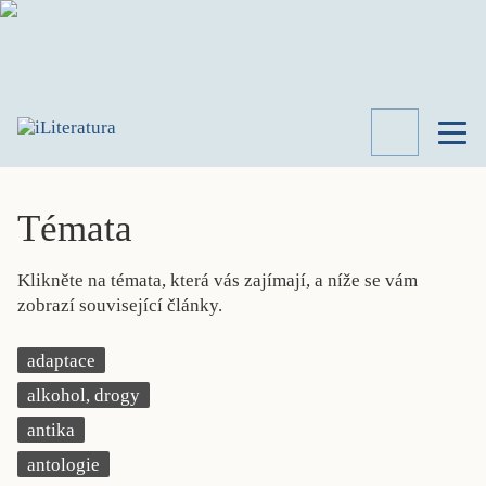
TÉMATA
RECENZE
Témata
ROZHOVOR
SPISOVATELÉ
Klikněte na témata, která vás zajímají, a níže se vám
AKTUALITA
zobrazí související články.
KNIHY
PŘEHLED
adaptace
LITERATURY
alkohol, drogy
STUDIE
KATEGORIE
antika
PORTRÉT
antologie