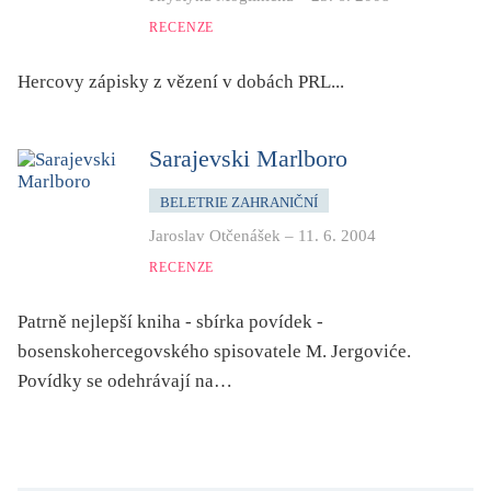
folklor
RECENZE
horor, thriller
Hercovy zápisky z vězení v dobách PRL...
hra
hudba
humor, groteskno, satira
Sarajevski Marlboro
chudoba, sociální vyloučení
BELETRIE ZAHRANIČNÍ
identita
Jaroslav Otčenášek
–
11. 6. 2004
kolonialismus, imperialismus
RECENZE
legenda, mýtus, pověst
Patrně nejlepší kniha - sbírka povídek -
literární cena
bosenskohercegovského spisovatele M. Jergoviće.
literární kánon (do r. 1890)
Povídky se odehrávají na…
mangy
město
moderní klasika (do 60. let)