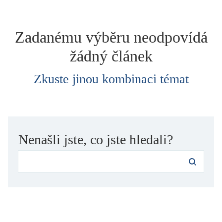
dětství
dezinformace, extremismus
Zadanému výběru neodpovídá
divadlo
žádný článek
dobrodružství, napětí
ekologie, klimatická změna
Zkuste jinou kombinaci témat
ekonomika, politika, právo
encyklopedie, slovník
erotica
esej
Nenašli jste, co jste hledali?
exil, migrace
experiment
feminismus
film
filozofie