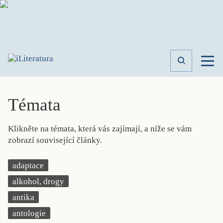
TÉMATA
RECENZE
Témata
ROZHOVOR
SPISOVATELÉ
Klikněte na témata, která vás zajímají, a níže se vám
AKTUALITA
zobrazí související články.
KNIHY
PŘEHLED
adaptace
LITERATURY
alkohol, drogy
STUDIE
KATEGORIE
antika
PORTRÉT
antologie