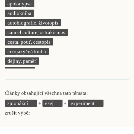
apokalypsa
KRITIKA PŘEKLADU
audiokniha
UKÁZKA
autobiografie, životopis
cancel culture, ostrakismus
SLOUPEK
cesta, pouť, cestopis
ILIGLOSA
cizojazyčná kniha
dějiny, paměť
demokracie
deník, korespondence, svědectví
detektivní motiv
Články obsahující všechna tato témata:
děti 0 až 3 roky
špionážní
esej
experiment
děti 3 až 6 let
zrušit výběr
děti 6 až 9 let
dětská naučná