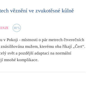
etech věznění ve zvukotěsné kůlně
CENZE
80
%
ou v Pokoji - místnosti o pár metrech čtverečních
 znásilňována mužem, kterému oba říkají „Čert“.
celý svět a pozdější adaptaci na normální
ejí mnohé komplikace.