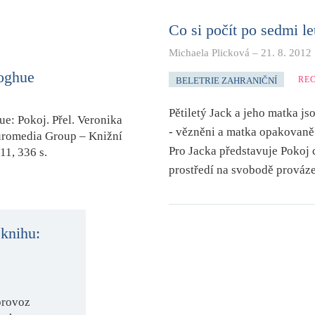
Co si počít po sedmi l
Michaela Plicková
–
21. 8. 2012
oghue
RE
BELETRIE ZAHRANIČNÍ
Pětiletý Jack a jeho matka js
ue:
Pokoj
. Přel. Veronika
- vězněni a matka opakovaně
uromedia Group – Knižní
Pro Jacka představuje Pokoj 
11, 336 s.
prostředí na svobodě prováz
 knihu:
provoz