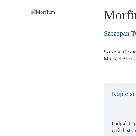
Morf
Szczepan T
Szczepan Twa
Michael Alexa
Kupte si
Podpoříte 
našich strá