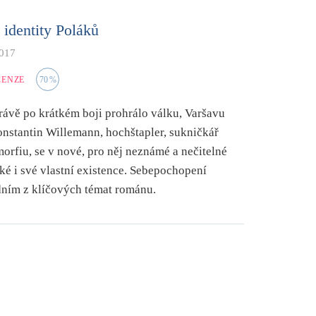
identity Poláků
2017
CENZE
70
%
právě po krátkém boji prohrálo válku, Varšavu
nstantin Willemann, hochštapler, sukničkář
orfiu, se v nové, pro něj neznámé a nečitelné
ské i své vlastní existence. Sebepochopení
edním z klíčových témat románu.