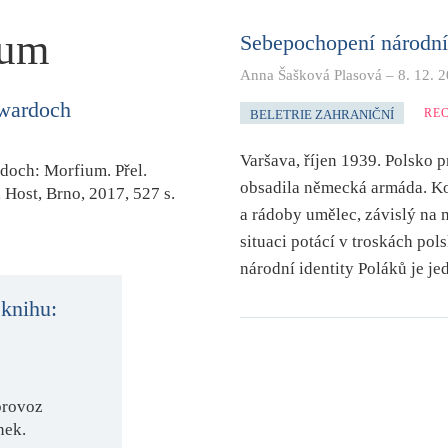
ium
Sebepochopení národní 
Anna Šašková Plasová
–
8. 12. 
wardoch
RE
BELETRIE ZAHRANIČNÍ
Varšava, říjen 1939. Polsko 
rdoch
:
Morfium
. Přel.
obsadila německá armáda. Ko
, Host, Brno, 2017, 527 s.
a rádoby umělec, závislý na m
situaci potácí v troskách pol
národní identity Poláků je j
 knihu:
provoz
nek.