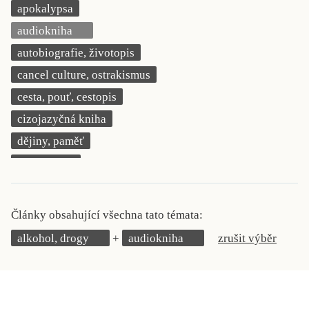
apokalypsa
KRITIKA PŘEKLADU
audiokniha
UKÁZKA
autobiografie, životopis
cancel culture, ostrakismus
SLOUPEK
cesta, pouť, cestopis
ILIGLOSA
cizojazyčná kniha
dějiny, paměť
demokracie
deník, korespondence, svědectví
detektivní motiv
Články obsahující všechna tato témata:
děti 0 až 3 roky
alkohol, drogy
audiokniha
zrušit výběr
děti 3 až 6 let
děti 6 až 9 let
dětská naučná