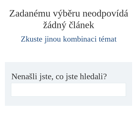
dětství
Zadanému výběru neodpovídá
dezinformace, extremismus
žádný článek
divadlo
dobrodružství, napětí
Zkuste jinou kombinaci témat
ekologie, klimatická změna
ekonomika, politika, právo
encyklopedie, slovník
erotica
Nenašli jste, co jste hledali?
esej
exil, migrace
experiment
feminismus
film
filozofie