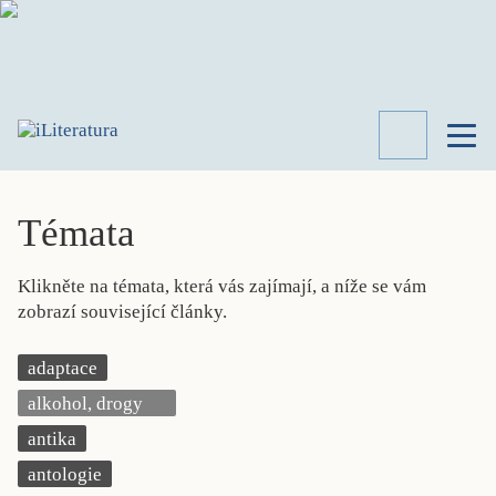
TÉMATA
RECENZE
Témata
ROZHOVOR
SPISOVATELÉ
Klikněte na témata, která vás zajímají, a níže se vám
AKTUALITA
zobrazí související články.
KNIHY
PŘEHLED
adaptace
LITERATURY
alkohol, drogy
STUDIE
KATEGORIE
antika
PORTRÉT
antologie