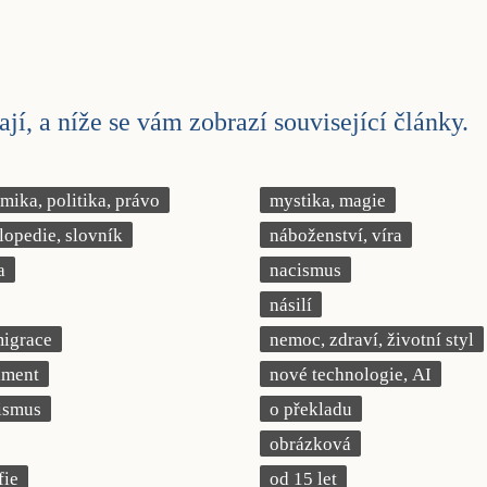
jí, a níže se vám zobrazí související články.
ika, politika, právo
mystika, magie
lopedie, slovník
náboženství, víra
a
nacismus
násilí
migrace
nemoc, zdraví, životní styl
iment
nové technologie, AI
ismus
o překladu
obrázková
fie
od 15 let