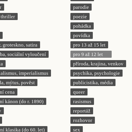
r
parodie
thriller
poezie
pohádka
povídka
 groteskno, satira
pro 13 až 15 let
a, sociální vyloučení
pro 9 až 12 let
ta
příroda, krajina, venkov
ialismus, imperialismus
psychika, psychologie
a, mýtus, pověst
publicistika, média
rní cena
queer
rní kánon (do r. 1890)
rasismus
y
reportáž
rozhovor
í klasika (do 60. let)
sex