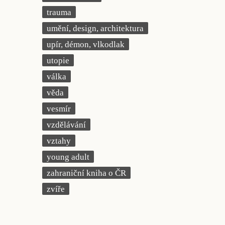
trauma
umění, design, architektura
upír, démon, vlkodlak
utopie
válka
věda
vesmír
vzdělávání
vztahy
young adult
zahraniční kniha o ČR
zvíře