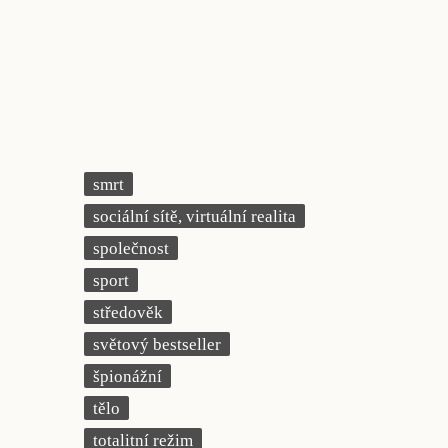
smrt
sociální sítě, virtuální realita
společnost
sport
středověk
světový bestseller
špionážní
tělo
totalitní režim