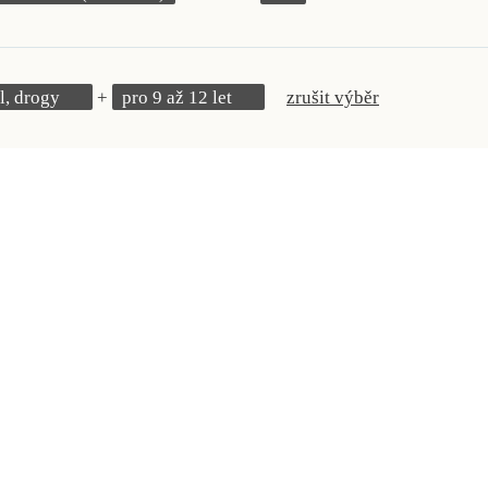
l, drogy
pro 9 až 12 let
zrušit výběr