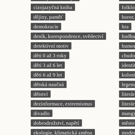
cizojazyčná kniha
folklo
dějiny, paměť
horor, 
demokracie
hra
deník, korespondence, svědectví
hudba
detektivní motiv
humor,
děti 0 až 3 roky
chudob
děti 3 až 6 let
identi
děti 6 až 9 let
kolon
dětská naučná
legend
dětství
literá
dezinformace, extremismus
literá
divadlo
mang
dobrodružství, napětí
město
ekologie, klimatická změna
modern