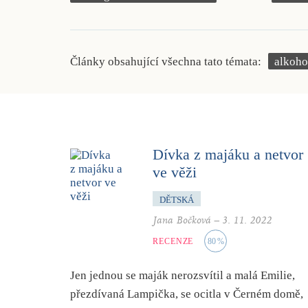
Články obsahující všechna tato témata:
alkoho
Dívka z majáku a netvor
ve věži
DĚTSKÁ
Jana Bočková
–
3. 11. 2022
RECENZE
80
%
Jen jednou se maják nerozsvítil a malá Emilie,
přezdívaná Lampička, se ocitla v Černém domě,