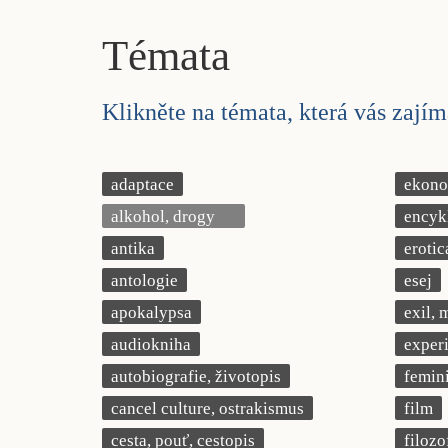
Témata
Klikněte na témata, která vás zajíma
adaptace
ekonom
alkohol, drogy
encyk
antika
erotic
antologie
esej
apokalypsa
exil, 
audiokniha
exper
autobiografie, životopis
femin
cancel culture, ostrakismus
film
cesta, pouť, cestopis
filozo