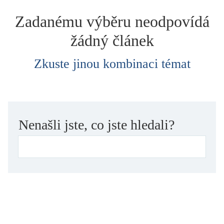
dětství
Zadanému výběru neodpovídá
dezinformace, extremismus
žádný článek
divadlo
dobrodružství, napětí
Zkuste jinou kombinaci témat
ekologie, klimatická změna
ekonomika, politika, právo
encyklopedie, slovník
erotica
Nenašli jste, co jste hledali?
esej
exil, migrace
experiment
feminismus
film
filozofie