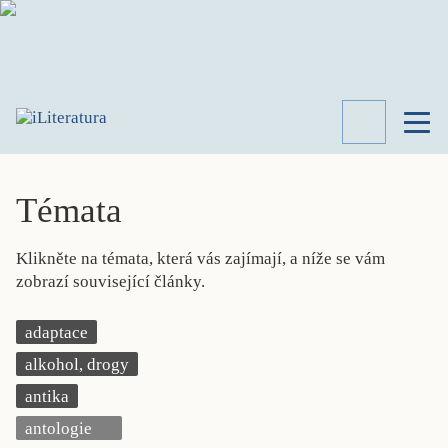
TÉMATA
RECENZE
Témata
ROZHOVOR
SPISOVATELÉ
Klikněte na témata, která vás zajímají, a níže se vám
AKTUALITA
zobrazí související články.
KNIHY
PŘEHLED
adaptace
LITERATURY
alkohol, drogy
STUDIE
KATEGORIE
antika
PORTRÉT
antologie