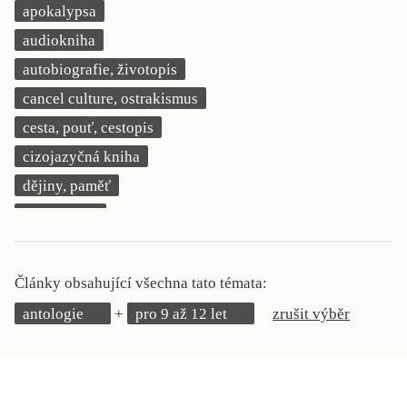
apokalypsa
KRITIKA PŘEKLADU
audiokniha
UKÁZKA
autobiografie, životopis
cancel culture, ostrakismus
SLOUPEK
cesta, pouť, cestopis
ILIGLOSA
cizojazyčná kniha
dějiny, paměť
demokracie
deník, korespondence, svědectví
detektivní motiv
Články obsahující všechna tato témata:
děti 0 až 3 roky
antologie
pro 9 až 12 let
zrušit výběr
děti 3 až 6 let
děti 6 až 9 let
dětská naučná