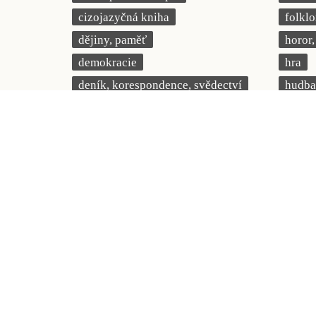
cizojazyčná kniha
folklo
dějiny, paměť
horor, 
demokracie
hra
deník, korespondence, svědectví
hudba
detektivní motiv
humor,
děti 0 až 3 roky
chudob
děti 3 až 6 let
identi
děti 6 až 9 let
kolon
dětská naučná
legend
dětství
literá
dezinformace, extremismus
literá
divadlo
mang
dobrodružství, napětí
město
ekologie, klimatická změna
modern