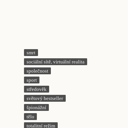
smrt
sociální sítě, virtuální realita
společnost
sport
středověk
světový bestseller
špionážní
tělo
totalitní režim