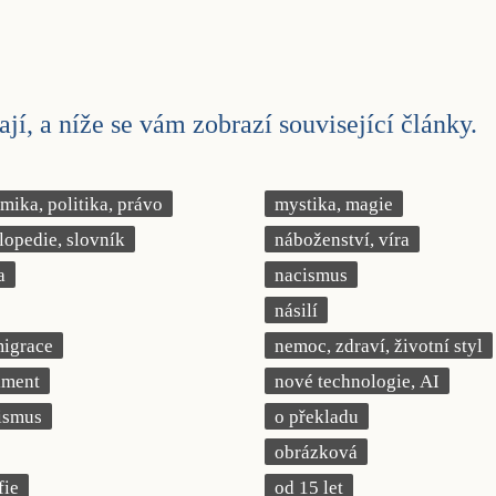
jí, a níže se vám zobrazí související články.
ika, politika, právo
mystika, magie
lopedie, slovník
náboženství, víra
a
nacismus
násilí
migrace
nemoc, zdraví, životní styl
iment
nové technologie, AI
ismus
o překladu
obrázková
fie
od 15 let