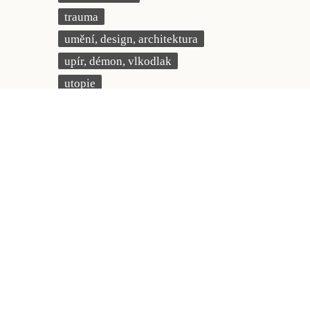
trauma
umění, design, architektura
upír, démon, vlkodlak
utopie
válka
věda
vesmír
vzdělávání
vztahy
young adult
zahraniční kniha o ČR
zvíře