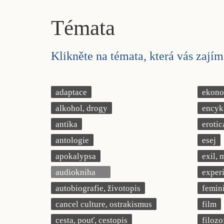
Témata
Klikněte na témata, která vás zajíma
adaptace
ekonom
alkohol, drogy
encyk
antika
erotic
antologie
esej
apokalypsa
exil, 
audiokniha
exper
autobiografie, životopis
femin
cancel culture, ostrakismus
film
cesta, pouť, cestopis
filozo