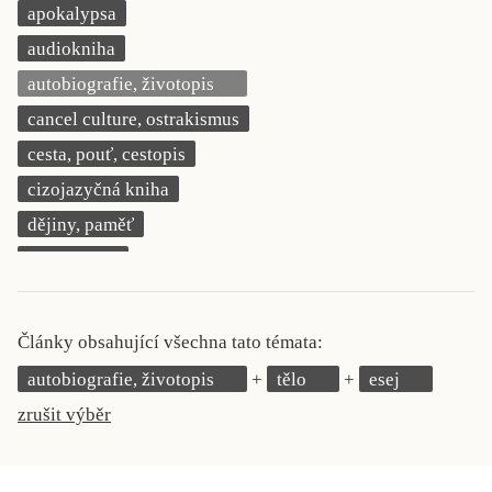
apokalypsa
KRITIKA PŘEKLADU
audiokniha
UKÁZKA
autobiografie, životopis
cancel culture, ostrakismus
SLOUPEK
cesta, pouť, cestopis
ILIGLOSA
cizojazyčná kniha
dějiny, paměť
demokracie
deník, korespondence, svědectví
detektivní motiv
Články obsahující všechna tato témata:
děti 0 až 3 roky
autobiografie, životopis
tělo
esej
děti 3 až 6 let
zrušit výběr
děti 6 až 9 let
dětská naučná