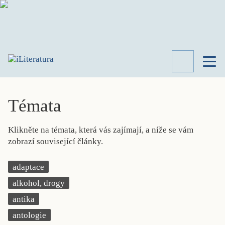
TÉMATA
RECENZE
Témata
ROZHOVOR
SPISOVATELÉ
Klikněte na témata, která vás zajímají, a níže se vám
AKTUALITA
zobrazí související články.
KNIHY
PŘEHLED
adaptace
LITERATURY
alkohol, drogy
STUDIE
KATEGORIE
antika
PORTRÉT
antologie