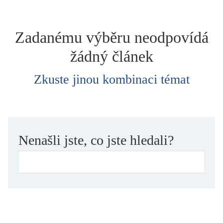
dětství
dezinformace, extremismus
Zadanému výběru neodpovídá
divadlo
žádný článek
dobrodružství, napětí
ekologie, klimatická změna
Zkuste jinou kombinaci témat
ekonomika, politika, právo
encyklopedie, slovník
erotica
esej
Nenašli jste, co jste hledali?
exil, migrace
experiment
feminismus
film
filozofie