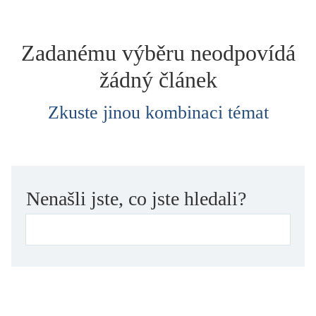
dětství
dezinformace, extremismus
Zadanému výběru neodpovídá
divadlo
žádný článek
dobrodružství, napětí
ekologie, klimatická změna
Zkuste jinou kombinaci témat
ekonomika, politika, právo
encyklopedie, slovník
erotica
esej
Nenašli jste, co jste hledali?
exil, migrace
experiment
feminismus
film
filozofie