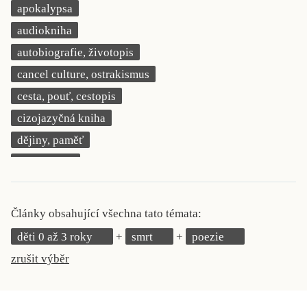
apokalypsa
KRITIKA PŘEKLADU
audiokniha
UKÁZKA
autobiografie, životopis
cancel culture, ostrakismus
SLOUPEK
cesta, pouť, cestopis
ILIGLOSA
cizojazyčná kniha
dějiny, paměť
demokracie
deník, korespondence, svědectví
detektivní motiv
Články obsahující všechna tato témata:
děti 0 až 3 roky
děti 0 až 3 roky
smrt
poezie
děti 3 až 6 let
zrušit výběr
děti 6 až 9 let
dětská naučná