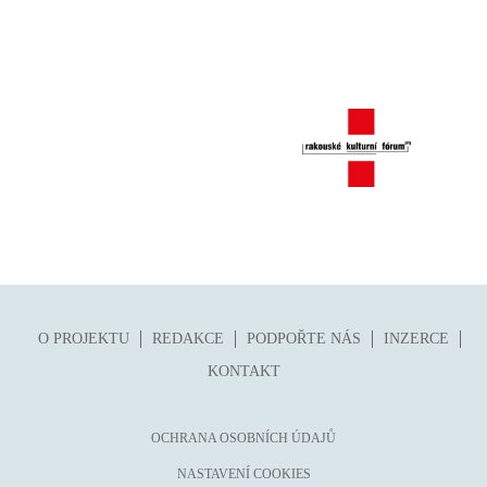
folklor
horor, thriller
hra
hudba
humor, groteskno, satira
chudoba, sociální vyloučení
identita
kolonialismus, imperialismus
legenda, mýtus, pověst
literární cena
O PROJEKTU
REDAKCE
PODPOŘTE NÁS
INZERCE
literární kánon (do r. 1890)
KONTAKT
mangy
město
OCHRANA OSOBNÍCH ÚDAJŮ
moderní klasika (do 60. let)
NASTAVENÍ COOKIES