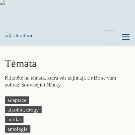
TÉMATA
RECENZE
Témata
ROZHOVOR
SPISOVATELÉ
Klikněte na témata, která vás zajímají, a níže se vám
AKTUALITA
zobrazí související články.
KNIHY
PŘEHLED
adaptace
LITERATURY
alkohol, drogy
STUDIE
KATEGORIE
antika
PORTRÉT
antologie