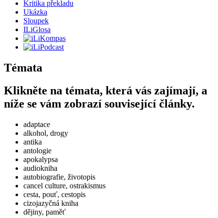
Kritika překladu
Ukázka
Sloupek
ILiGlosa
Témata
Klikněte na témata, která vás zajímají, a
níže se vám zobrazí související články.
adaptace
alkohol, drogy
antika
antologie
apokalypsa
audiokniha
autobiografie, životopis
cancel culture, ostrakismus
cesta, pouť, cestopis
cizojazyčná kniha
dějiny, paměť