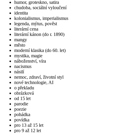
humor, groteskno, satira
chudoba, sociální vyloučení
identita
kolonialismus, imperialismus
legenda, mýtus, pověst
literární cena
literární kánon (do r. 1890)
mangy
město
moderní klasika (do 60. let)
mystika, magie
náboženství, víra
nacismus
násilí
nemoc, zdraví, životní styl
nové technologie, AI
o překladu
obrázková
od 15 let
parodie
poezie
pohádka
povídka
pro 13 až 15 let
pro 9 až 12 let