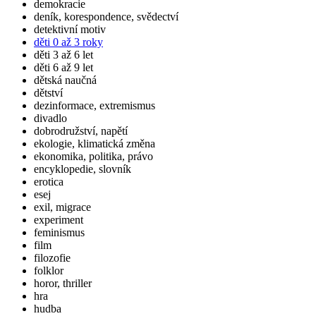
demokracie
deník, korespondence, svědectví
detektivní motiv
děti 0 až 3 roky
děti 3 až 6 let
děti 6 až 9 let
dětská naučná
dětství
dezinformace, extremismus
divadlo
dobrodružství, napětí
ekologie, klimatická změna
ekonomika, politika, právo
encyklopedie, slovník
erotica
esej
exil, migrace
experiment
feminismus
film
filozofie
folklor
horor, thriller
hra
hudba