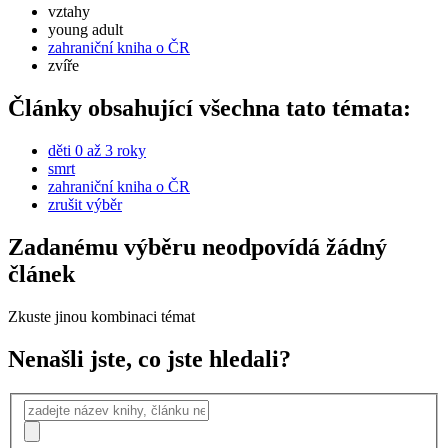
vztahy
young adult
zahraniční kniha o ČR
zvíře
Články obsahující všechna tato témata:
děti 0 až 3 roky
smrt
zahraniční kniha o ČR
zrušit výběr
Zadanému výběru neodpovídá žádný
článek
Zkuste jinou kombinaci témat
Nenašli jste, co jste hledali?