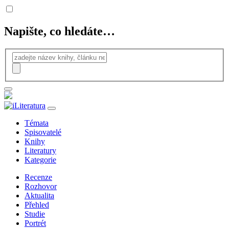
Napište, co hledáte…
Témata
Spisovatelé
Knihy
Literatury
Kategorie
Recenze
Rozhovor
Aktualita
Přehled
Studie
Portrét