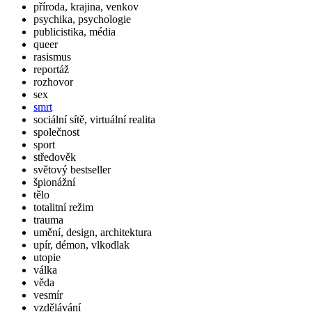
příroda, krajina, venkov
psychika, psychologie
publicistika, média
queer
rasismus
reportáž
rozhovor
sex
smrt
sociální sítě, virtuální realita
společnost
sport
středověk
světový bestseller
špionážní
tělo
totalitní režim
trauma
umění, design, architektura
upír, démon, vlkodlak
utopie
válka
věda
vesmír
vzdělávání