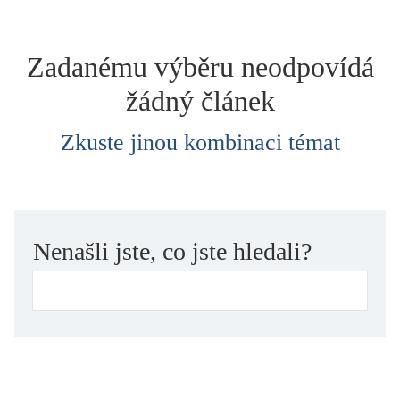
dětství
dezinformace, extremismus
Zadanému výběru neodpovídá
divadlo
žádný článek
dobrodružství, napětí
ekologie, klimatická změna
Zkuste jinou kombinaci témat
ekonomika, politika, právo
encyklopedie, slovník
erotica
esej
Nenašli jste, co jste hledali?
exil, migrace
experiment
feminismus
film
filozofie