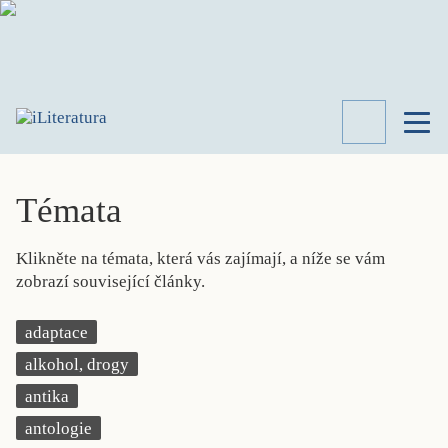
TÉMATA
RECENZE
Témata
ROZHOVOR
SPISOVATELÉ
Klikněte na témata, která vás zajímají, a níže se vám
AKTUALITA
zobrazí související články.
KNIHY
PŘEHLED
adaptace
LITERATURY
alkohol, drogy
STUDIE
KATEGORIE
antika
PORTRÉT
antologie