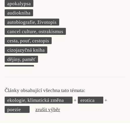
apokalypsa
KRITIKA PŘEKLADU
audiokniha
UKÁZKA
autobiografie, životopis
cancel culture, ostrakismus
SLOUPEK
cesta, pouť, cestopis
ILIGLOSA
cizojazyčná kniha
dějiny, paměť
demokracie
deník, korespondence, svědectví
detektivní motiv
Články obsahující všechna tato témata:
děti 0 až 3 roky
ekologie, klimatická změna
erotica
děti 3 až 6 let
poezie
zrušit výběr
děti 6 až 9 let
dětská naučná