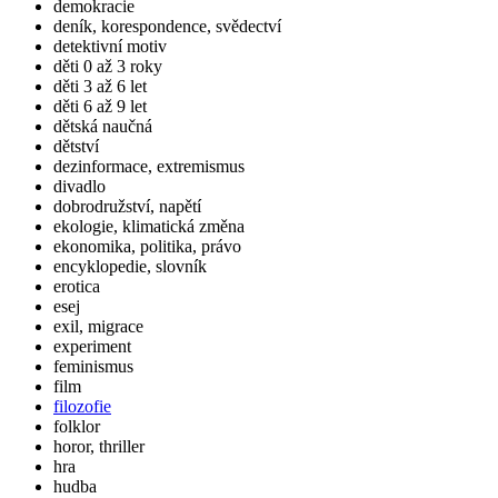
demokracie
deník, korespondence, svědectví
detektivní motiv
děti 0 až 3 roky
děti 3 až 6 let
děti 6 až 9 let
dětská naučná
dětství
dezinformace, extremismus
divadlo
dobrodružství, napětí
ekologie, klimatická změna
ekonomika, politika, právo
encyklopedie, slovník
erotica
esej
exil, migrace
experiment
feminismus
film
filozofie
folklor
horor, thriller
hra
hudba