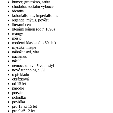
humor, groteskno, satira
chudoba, sociální vyloučení
identita
kolonialismus, imperialismus
legenda, mýtus, pověst
literární cena
literární kánon (do r. 1890)
mangy
město
moderní klasika (do 60. let)
mystika, magie
náboženství, víra
nacismus
násilí
nemoc, zdraví, životní styl
nové technologie, AI
o překladu
obrázková
od 15 let
parodie
poezie
pohádka
povídka
pro 13 až 15 let
pro 9 až 12 let