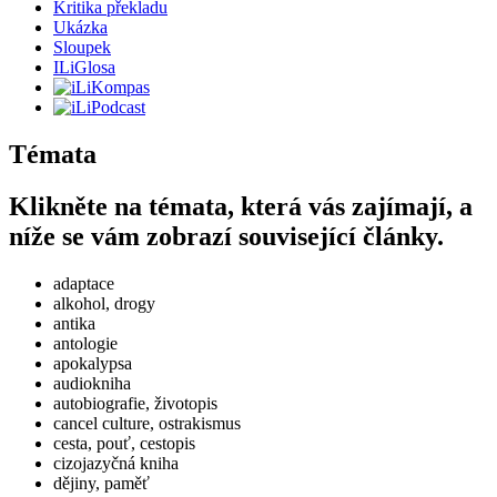
Kritika překladu
Ukázka
Sloupek
ILiGlosa
Témata
Klikněte na témata, která vás zajímají, a
níže se vám zobrazí související články.
adaptace
alkohol, drogy
antika
antologie
apokalypsa
audiokniha
autobiografie, životopis
cancel culture, ostrakismus
cesta, pouť, cestopis
cizojazyčná kniha
dějiny, paměť