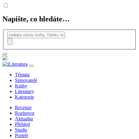
Napište, co hledáte…
Témata
Spisovatelé
Knihy
Literatury
Kategorie
Recenze
Rozhovor
Aktualita
Přehled
Studie
Portrét