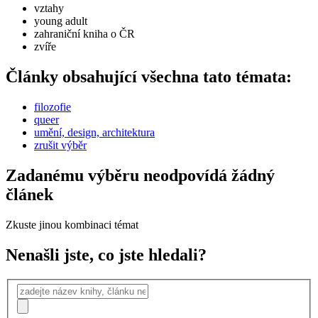
vztahy
young adult
zahraniční kniha o ČR
zvíře
Články obsahující všechna tato témata:
filozofie
queer
umění, design, architektura
zrušit výběr
Zadanému výběru neodpovídá žádný
článek
Zkuste jinou kombinaci témat
Nenašli jste, co jste hledali?