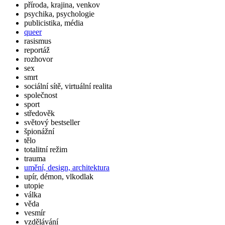
příroda, krajina, venkov
psychika, psychologie
publicistika, média
queer
rasismus
reportáž
rozhovor
sex
smrt
sociální sítě, virtuální realita
společnost
sport
středověk
světový bestseller
špionážní
tělo
totalitní režim
trauma
umění, design, architektura
upír, démon, vlkodlak
utopie
válka
věda
vesmír
vzdělávání