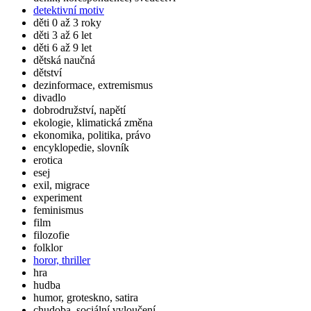
detektivní motiv
děti 0 až 3 roky
děti 3 až 6 let
děti 6 až 9 let
dětská naučná
dětství
dezinformace, extremismus
divadlo
dobrodružství, napětí
ekologie, klimatická změna
ekonomika, politika, právo
encyklopedie, slovník
erotica
esej
exil, migrace
experiment
feminismus
film
filozofie
folklor
horor, thriller
hra
hudba
humor, groteskno, satira
chudoba, sociální vyloučení