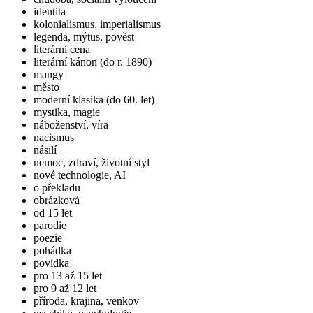
identita
kolonialismus, imperialismus
legenda, mýtus, pověst
literární cena
literární kánon (do r. 1890)
mangy
město
moderní klasika (do 60. let)
mystika, magie
náboženství, víra
nacismus
násilí
nemoc, zdraví, životní styl
nové technologie, AI
o překladu
obrázková
od 15 let
parodie
poezie
pohádka
povídka
pro 13 až 15 let
pro 9 až 12 let
příroda, krajina, venkov