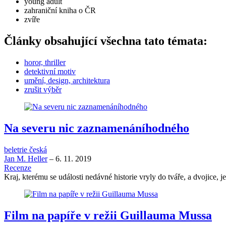
young adult
zahraniční kniha o ČR
zvíře
Články obsahující všechna tato témata:
horor, thriller
detektivní motiv
umění, design, architektura
zrušit výběr
Na severu nic zaznamenáníhodného
beletrie česká
Jan M. Heller
–
6. 11. 2019
Recenze
Kraj, kterému se události nedávné historie vryly do tváře, a dvojice,
Film na papíře v režii Guillauma Mussa