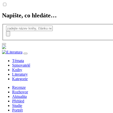
Napište, co hledáte…
Témata
Spisovatelé
Knihy
Literatury
Kategorie
Recenze
Rozhovor
Aktualita
Přehled
Studie
Portrét