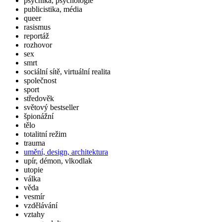
psychika, psychologie
publicistika, média
queer
rasismus
reportáž
rozhovor
sex
smrt
sociální sítě, virtuální realita
společnost
sport
středověk
světový bestseller
špionážní
tělo
totalitní režim
trauma
umění, design, architektura
upír, démon, vlkodlak
utopie
válka
věda
vesmír
vzdělávání
vztahy