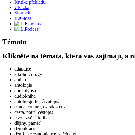
Kritika překladu
Ukázka
Sloupek
ILiGlosa
Témata
Klikněte na témata, která vás zajímají, a n
adaptace
alkohol, drogy
antika
antologie
apokalypsa
audiokniha
autobiografie, životopis
cancel culture, ostrakismus
cesta, pouť, cestopis
cizojazyčná kniha
dějiny, paměť
demokracie
deník, korespondence, svědectví