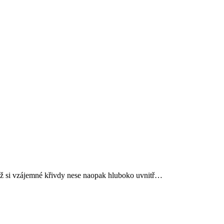
 jež si vzájemné křivdy nese naopak hluboko uvnitř…