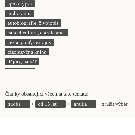
apokalypsa
KRITIKA PŘEKLADU
audiokniha
UKÁZKA
autobiografie, životopis
cancel culture, ostrakismus
SLOUPEK
cesta, pouť, cestopis
ILIGLOSA
cizojazyčná kniha
dějiny, paměť
demokracie
deník, korespondence, svědectví
detektivní motiv
Články obsahující všechna tato témata:
děti 0 až 3 roky
hudba
od 15 let
antika
zrušit výběr
děti 3 až 6 let
děti 6 až 9 let
dětská naučná