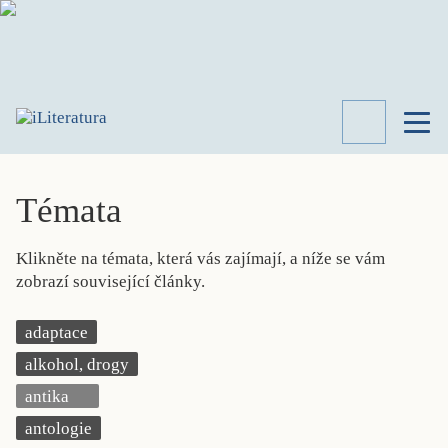
TÉMATA
RECENZE
Témata
ROZHOVOR
SPISOVATELÉ
Klikněte na témata, která vás zajímají, a níže se vám
AKTUALITA
zobrazí související články.
KNIHY
PŘEHLED
adaptace
LITERATURY
alkohol, drogy
STUDIE
KATEGORIE
antika
PORTRÉT
antologie