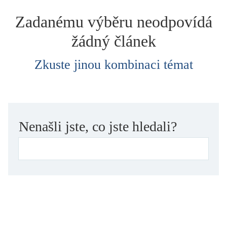
dětství
Zadanému výběru neodpovídá
dezinformace, extremismus
žádný článek
divadlo
dobrodružství, napětí
Zkuste jinou kombinaci témat
ekologie, klimatická změna
ekonomika, politika, právo
encyklopedie, slovník
erotica
Nenašli jste, co jste hledali?
esej
exil, migrace
experiment
feminismus
film
filozofie