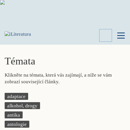
TÉMATA
RECENZE
Témata
ROZHOVOR
SPISOVATELÉ
Klikněte na témata, která vás zajímají, a níže se vám
AKTUALITA
zobrazí související články.
KNIHY
PŘEHLED
adaptace
LITERATURY
alkohol, drogy
STUDIE
KATEGORIE
antika
PORTRÉT
antologie