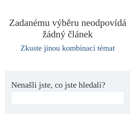
dětství
dezinformace, extremismus
Zadanému výběru neodpovídá
divadlo
žádný článek
dobrodružství, napětí
ekologie, klimatická změna
Zkuste jinou kombinaci témat
ekonomika, politika, právo
encyklopedie, slovník
erotica
esej
Nenašli jste, co jste hledali?
exil, migrace
experiment
feminismus
film
filozofie