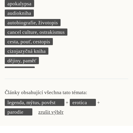
apokalypsa
KRITIKA PŘEKLADU
audiokniha
UKÁZKA
autobiografie, životopis
cancel culture, ostrakismus
SLOUPEK
cesta, pouť, cestopis
ILIGLOSA
cizojazyčná kniha
dějiny, paměť
demokracie
deník, korespondence, svědectví
detektivní motiv
Články obsahující všechna tato témata:
děti 0 až 3 roky
legenda, mýtus, pověst
erotica
děti 3 až 6 let
parodie
zrušit výběr
děti 6 až 9 let
dětská naučná