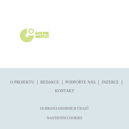
folklor
horor, thriller
hra
hudba
humor, groteskno, satira
chudoba, sociální vyloučení
identita
kolonialismus, imperialismus
legenda, mýtus, pověst
O PROJEKTU
REDAKCE
PODPOŘTE NÁS
INZERCE
literární cena
KONTAKT
literární kánon (do r. 1890)
mangy
OCHRANA OSOBNÍCH ÚDAJŮ
město
NASTAVENÍ COOKIES
moderní klasika (do 60. let)