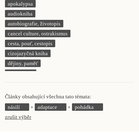
apokalypsa
KRITIKA PŘEKLADU
audiokniha
UKÁZKA
autobiografie, životopis
cancel culture, ostrakismus
SLOUPEK
cesta, pouť, cestopis
ILIGLOSA
cizojazyčná kniha
dějiny, paměť
demokracie
deník, korespondence, svědectví
detektivní motiv
Články obsahující všechna tato témata:
děti 0 až 3 roky
násilí
adaptace
pohádka
děti 3 až 6 let
zrušit výběr
děti 6 až 9 let
dětská naučná