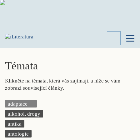
TÉMATA
RECENZE
Témata
ROZHOVOR
SPISOVATELÉ
Klikněte na témata, která vás zajímají, a níže se vám
AKTUALITA
zobrazí související články.
KNIHY
PŘEHLED
adaptace
LITERATURY
alkohol, drogy
STUDIE
KATEGORIE
antika
PORTRÉT
antologie