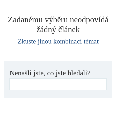
dětství
dezinformace, extremismus
Zadanému výběru neodpovídá
divadlo
žádný článek
dobrodružství, napětí
ekologie, klimatická změna
Zkuste jinou kombinaci témat
ekonomika, politika, právo
encyklopedie, slovník
erotica
esej
Nenašli jste, co jste hledali?
exil, migrace
experiment
feminismus
film
filozofie