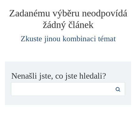
dětství
Zadanému výběru neodpovídá
dezinformace, extremismus
žádný článek
divadlo
dobrodružství, napětí
Zkuste jinou kombinaci témat
ekologie, klimatická změna
ekonomika, politika, právo
encyklopedie, slovník
erotica
Nenašli jste, co jste hledali?
esej
exil, migrace
experiment
feminismus
film
filozofie