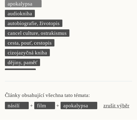
apokalypsa
KRITIKA PŘEKLADU
audiokniha
UKÁZKA
autobiografie, životopis
cancel culture, ostrakismus
SLOUPEK
cesta, pouť, cestopis
ILIGLOSA
cizojazyčná kniha
dějiny, paměť
demokracie
deník, korespondence, svědectví
detektivní motiv
Články obsahující všechna tato témata:
děti 0 až 3 roky
násilí
film
apokalypsa
zrušit výběr
děti 3 až 6 let
děti 6 až 9 let
dětská naučná