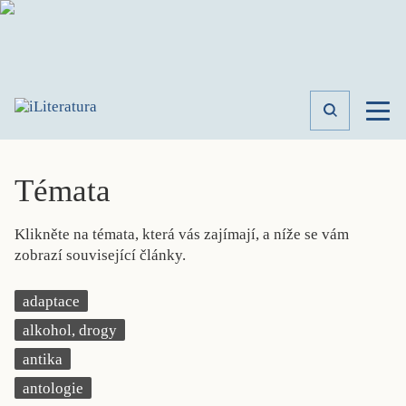
TÉMATA
RECENZE
Témata
ROZHOVOR
SPISOVATELÉ
Klikněte na témata, která vás zajímají, a níže se vám
AKTUALITA
zobrazí související články.
KNIHY
PŘEHLED
adaptace
LITERATURY
alkohol, drogy
STUDIE
KATEGORIE
antika
PORTRÉT
antologie