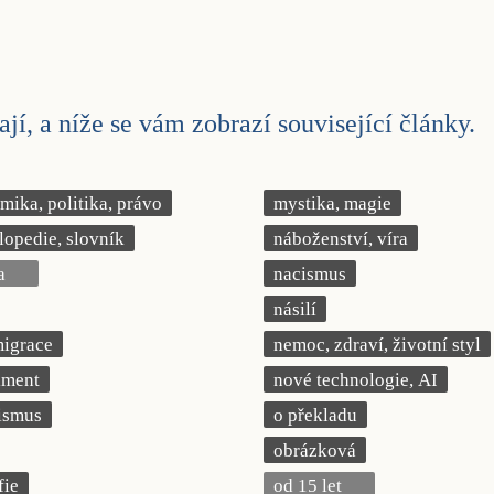
jí, a níže se vám zobrazí související články.
ika, politika, právo
mystika, magie
lopedie, slovník
náboženství, víra
a
nacismus
násilí
migrace
nemoc, zdraví, životní styl
iment
nové technologie, AI
ismus
o překladu
obrázková
fie
od 15 let