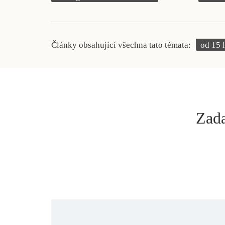
Články obsahující všechna tato témata:
od 15 l
Zada