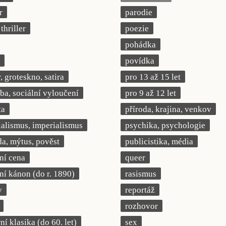
r
parodie
thriller
poezie
pohádka
povídka
 groteskno, satira
pro 13 až 15 let
a, sociální vyloučení
pro 9 až 12 let
ta
příroda, krajina, venkov
ialismus, imperialismus
psychika, psychologie
a, mýtus, pověst
publicistika, média
rní cena
queer
rní kánon (do r. 1890)
rasismus
y
reportáž
rozhovor
í klasika (do 60. let)
sex