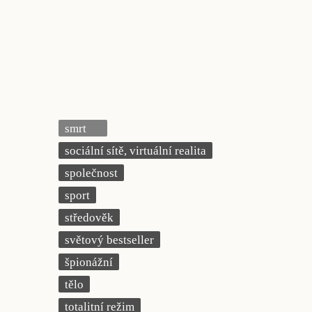
smrt
sociální sítě, virtuální realita
společnost
sport
středověk
světový bestseller
špionážní
tělo
totalitní režim