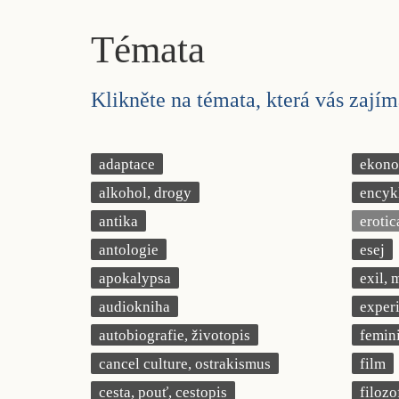
Témata
Klikněte na témata, která vás zajíma
adaptace
ekonom
alkohol, drogy
encyk
antika
erotic
antologie
esej
apokalypsa
exil, 
audiokniha
exper
autobiografie, životopis
femin
cancel culture, ostrakismus
film
cesta, pouť, cestopis
filozo