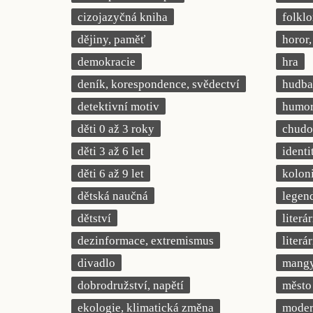
cizojazyčná kniha
folklo
dějiny, paměť
horor, 
demokracie
hra
deník, korespondence, svědectví
hudba
detektivní motiv
humor,
děti 0 až 3 roky
chudob
děti 3 až 6 let
identi
děti 6 až 9 let
kolon
dětská naučná
legend
dětství
literá
dezinformace, extremismus
literá
divadlo
mang
dobrodružství, napětí
město
ekologie, klimatická změna
modern