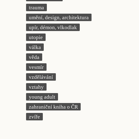
trauma
umění, design, architektura
upír, démon, vlkodlak
utopie
válka
věda
vesmír
vzdělávání
vztahy
young adult
zahraniční kniha o ČR
zvíře