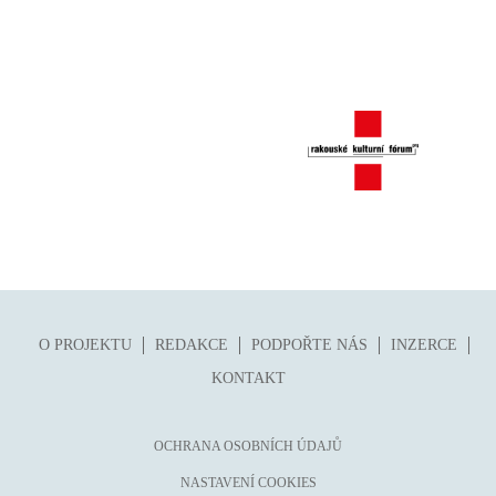
folklor
horor, thriller
hra
hudba
humor, groteskno, satira
chudoba, sociální vyloučení
identita
kolonialismus, imperialismus
legenda, mýtus, pověst
literární cena
O PROJEKTU
REDAKCE
PODPOŘTE NÁS
INZERCE
literární kánon (do r. 1890)
KONTAKT
mangy
město
OCHRANA OSOBNÍCH ÚDAJŮ
moderní klasika (do 60. let)
NASTAVENÍ COOKIES