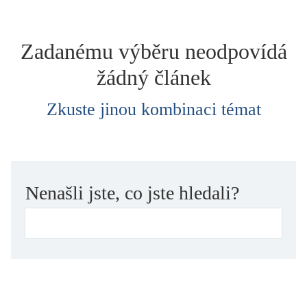
dětství
dezinformace, extremismus
Zadanému výběru neodpovídá
divadlo
žádný článek
dobrodružství, napětí
ekologie, klimatická změna
Zkuste jinou kombinaci témat
ekonomika, politika, právo
encyklopedie, slovník
erotica
esej
Nenašli jste, co jste hledali?
exil, migrace
experiment
feminismus
film
filozofie