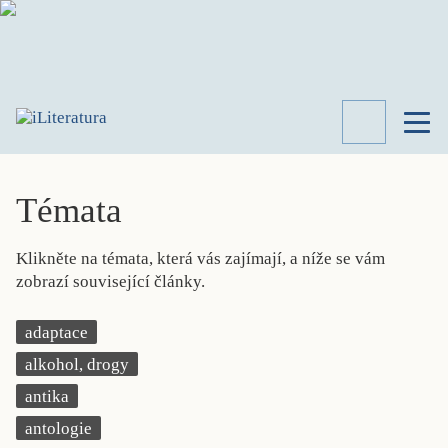
TÉMATA
RECENZE
Témata
ROZHOVOR
SPISOVATELÉ
Klikněte na témata, která vás zajímají, a níže se vám
AKTUALITA
zobrazí související články.
KNIHY
PŘEHLED
adaptace
LITERATURY
alkohol, drogy
STUDIE
KATEGORIE
antika
PORTRÉT
antologie