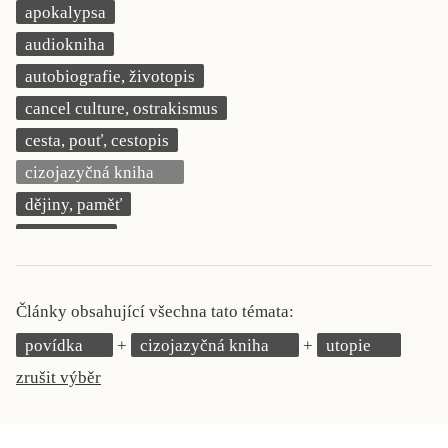
apokalypsa
KRITIKA PŘEKLADU
audiokniha
UKÁZKA
autobiografie, životopis
cancel culture, ostrakismus
SLOUPEK
cesta, pouť, cestopis
ILIGLOSA
cizojazyčná kniha
dějiny, paměť
demokracie
deník, korespondence, svědectví
detektivní motiv
Články obsahující všechna tato témata:
děti 0 až 3 roky
povídka
cizojazyčná kniha
utopie
děti 3 až 6 let
zrušit výběr
děti 6 až 9 let
dětská naučná