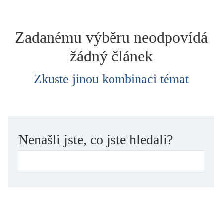
dětství
dezinformace, extremismus
Zadanému výběru neodpovídá
divadlo
žádný článek
dobrodružství, napětí
ekologie, klimatická změna
Zkuste jinou kombinaci témat
ekonomika, politika, právo
encyklopedie, slovník
erotica
esej
Nenašli jste, co jste hledali?
exil, migrace
experiment
feminismus
film
filozofie