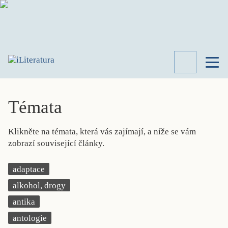
TÉMATA
RECENZE
Témata
ROZHOVOR
SPISOVATELÉ
Klikněte na témata, která vás zajímají, a níže se vám
AKTUALITA
zobrazí související články.
KNIHY
PŘEHLED
adaptace
LITERATURY
alkohol, drogy
STUDIE
KATEGORIE
antika
PORTRÉT
antologie