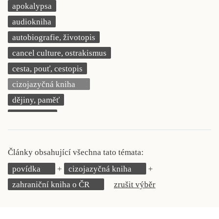
apokalypsa
KRITIKA PŘEKLADU
audiokniha
UKÁZKA
autobiografie, životopis
cancel culture, ostrakismus
SLOUPEK
cesta, pouť, cestopis
ILIGLOSA
cizojazyčná kniha
dějiny, paměť
demokracie
deník, korespondence, svědectví
detektivní motiv
Články obsahující všechna tato témata:
děti 0 až 3 roky
povídka
cizojazyčná kniha
děti 3 až 6 let
zahraniční kniha o ČR
zrušit výběr
děti 6 až 9 let
dětská naučná