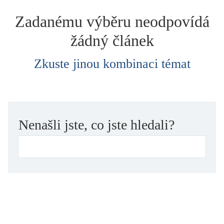
dětství
Zadanému výběru neodpovídá
dezinformace, extremismus
žádný článek
divadlo
dobrodružství, napětí
Zkuste jinou kombinaci témat
ekologie, klimatická změna
ekonomika, politika, právo
encyklopedie, slovník
erotica
Nenašli jste, co jste hledali?
esej
exil, migrace
experiment
feminismus
film
filozofie