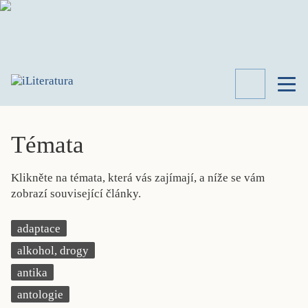
TÉMATA
RECENZE
Témata
ROZHOVOR
SPISOVATELÉ
Klikněte na témata, která vás zajímají, a níže se vám
AKTUALITA
zobrazí související články.
KNIHY
PŘEHLED
adaptace
LITERATURY
alkohol, drogy
STUDIE
KATEGORIE
antika
PORTRÉT
antologie