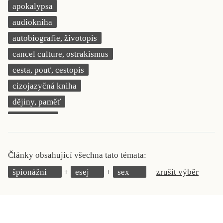
apokalypsa
KRITIKA PŘEKLADU
audiokniha
UKÁZKA
autobiografie, životopis
cancel culture, ostrakismus
SLOUPEK
cesta, pouť, cestopis
ILIGLOSA
cizojazyčná kniha
dějiny, paměť
demokracie
deník, korespondence, svědectví
detektivní motiv
Články obsahující všechna tato témata:
děti 0 až 3 roky
špionážní
esej
sex
zrušit výběr
děti 3 až 6 let
děti 6 až 9 let
dětská naučná