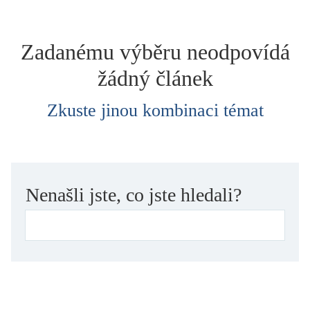
dětství
dezinformace, extremismus
Zadanému výběru neodpovídá
divadlo
žádný článek
dobrodružství, napětí
ekologie, klimatická změna
Zkuste jinou kombinaci témat
ekonomika, politika, právo
encyklopedie, slovník
erotica
esej
Nenašli jste, co jste hledali?
exil, migrace
experiment
feminismus
film
filozofie