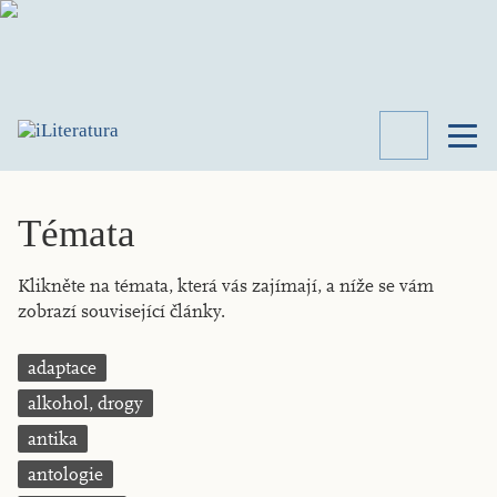
TÉMATA
RECENZE
Témata
ROZHOVOR
SPISOVATELÉ
Klikněte na témata, která vás zajímají, a níže se vám
zobrazí související články.
AKTUALITA
KNIHY
PŘEHLED
adaptace
LITERATURY
alkohol, drogy
STUDIE
KATEGORIE
antika
PORTRÉT
antologie