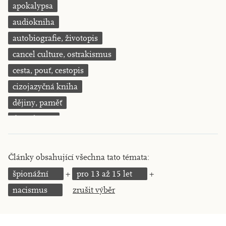
apokalypsa
KRITIKA PŘEKLADU
audiokniha
UKÁZKA
autobiografie, životopis
cancel culture, ostrakismus
SLOUPEK
cesta, pouť, cestopis
ILIGLOSA
cizojazyčná kniha
dějiny, paměť
demokracie
deník, korespondence, svědectví
detektivní motiv
Články obsahující všechna tato témata:
děti 0 až 3 roky
špionážní
pro 13 až 15 let
děti 3 až 6 let
nacismus
zrušit výběr
děti 6 až 9 let
dětská naučná