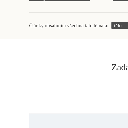
Články obsahující všechna tato témata:
tělo
Zada