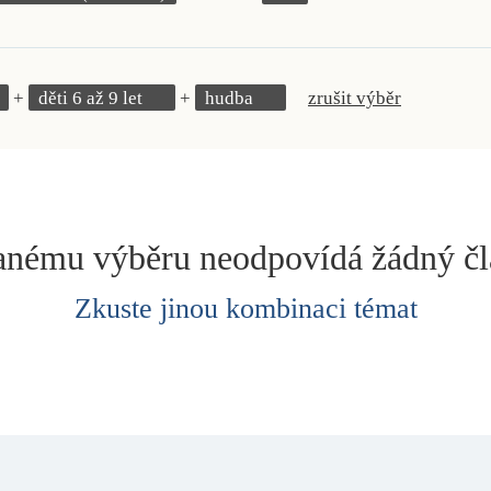
děti 6 až 9 let
hudba
zrušit výběr
nému výběru neodpovídá žádný č
Zkuste jinou kombinaci témat