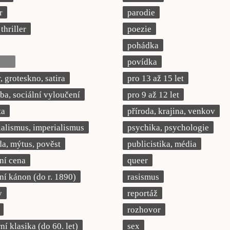
r
parodie
thriller
poezie
pohádka
povídka
 groteskno, satira
pro 13 až 15 let
a, sociální vyloučení
pro 9 až 12 let
ta
příroda, krajina, venkov
ialismus, imperialismus
psychika, psychologie
a, mýtus, pověst
publicistika, média
rní cena
queer
rní kánon (do r. 1890)
rasismus
y
reportáž
rozhovor
í klasika (do 60. let)
sex