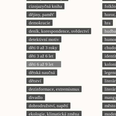
cizojazyčná kniha
folklo
dějiny, paměť
horor, 
demokracie
hra
deník, korespondence, svědectví
hudba
detektivní motiv
humor,
děti 0 až 3 roky
chudob
děti 3 až 6 let
identi
děti 6 až 9 let
kolon
dětská naučná
legend
dětství
literá
dezinformace, extremismus
literá
divadlo
mang
dobrodružství, napětí
město
ekologie, klimatická změna
modern