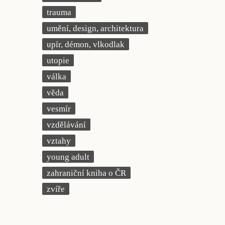
trauma
umění, design, architektura
upír, démon, vlkodlak
utopie
válka
věda
vesmír
vzdělávání
vztahy
young adult
zahraniční kniha o ČR
zvíře