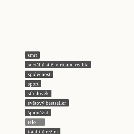
smrt
sociální sítě, virtuální realita
společnost
sport
středověk
světový bestseller
špionážní
tělo
totalitní režim