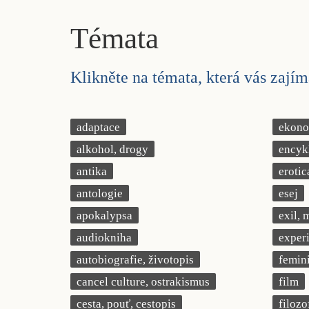
Témata
Klikněte na témata, která vás zajíma
adaptace
ekonom
alkohol, drogy
encyk
antika
erotic
antologie
esej
apokalypsa
exil, 
audiokniha
exper
autobiografie, životopis
femin
cancel culture, ostrakismus
film
cesta, pouť, cestopis
filozo