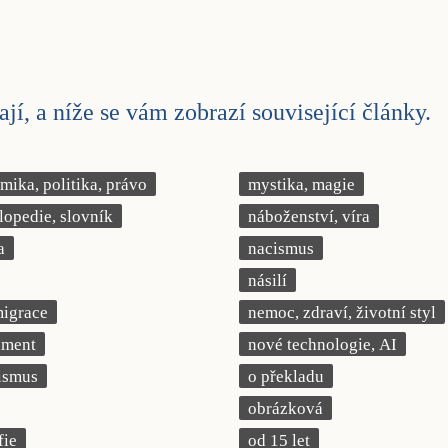
jí, a níže se vám zobrazí související články.
ika, politika, právo
mystika, magie
lopedie, slovník
náboženství, víra
a
nacismus
násilí
migrace
nemoc, zdraví, životní styl
iment
nové technologie, AI
ismus
o překladu
obrázková
fie
od 15 let