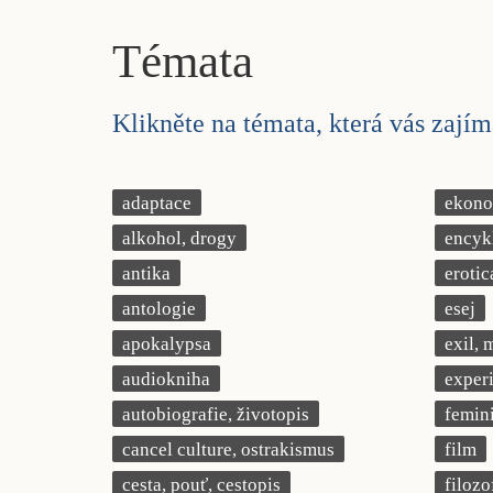
Témata
Klikněte na témata, která vás zajíma
adaptace
ekonom
alkohol, drogy
encyk
antika
erotic
antologie
esej
apokalypsa
exil, 
audiokniha
exper
autobiografie, životopis
femin
cancel culture, ostrakismus
film
cesta, pouť, cestopis
filozo