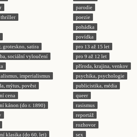
r
parodie
thriller
poezie
pohádka
povídka
 groteskno, satira
pro 13 až 15 let
a, sociální vyloučení
pro 9 až 12 let
ta
příroda, krajina, venkov
ialismus, imperialismus
psychika, psychologie
a, mýtus, pověst
publicistika, média
rní cena
queer
rní kánon (do r. 1890)
rasismus
y
reportáž
rozhovor
í klasika (do 60. let)
sex