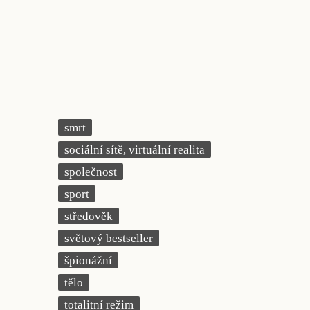
smrt
sociální sítě, virtuální realita
společnost
sport
středověk
světový bestseller
špionážní
tělo
totalitní režim