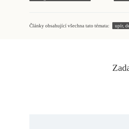
Články obsahující všechna tato témata:
upír, 
Zada