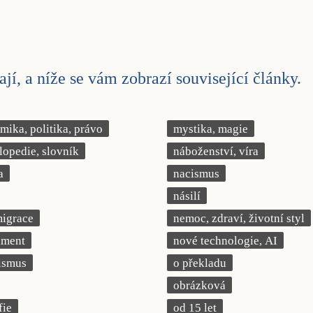
jí, a níže se vám zobrazí související články.
ika, politika, právo
mystika, magie
lopedie, slovník
náboženství, víra
a
nacismus
násilí
migrace
nemoc, zdraví, životní styl
iment
nové technologie, AI
ismus
o překladu
obrázková
fie
od 15 let