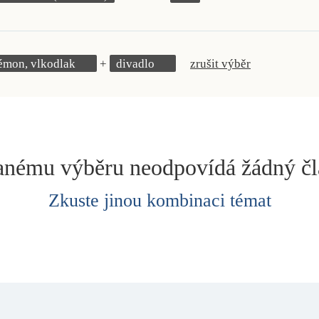
démon, vlkodlak
divadlo
zrušit výběr
nému výběru neodpovídá žádný č
Zkuste jinou kombinaci témat