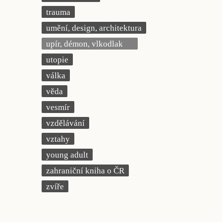
trauma
umění, design, architektura
upír, démon, vlkodlak
utopie
válka
věda
vesmír
vzdělávání
vztahy
young adult
zahraniční kniha o ČR
zvíře