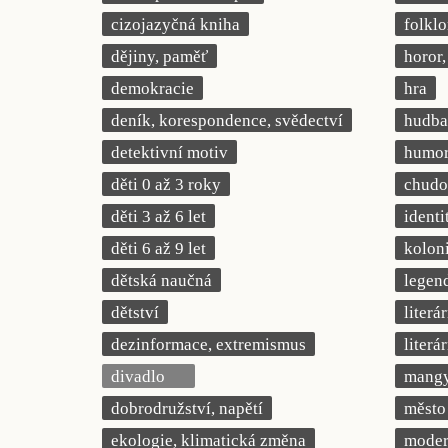
cizojazyčná kniha
folklo
dějiny, paměť
horor, 
demokracie
hra
deník, korespondence, svědectví
hudba
detektivní motiv
humor,
děti 0 až 3 roky
chudob
děti 3 až 6 let
identi
děti 6 až 9 let
kolon
dětská naučná
legend
dětství
literá
dezinformace, extremismus
literá
divadlo
mang
dobrodružství, napětí
město
ekologie, klimatická změna
modern