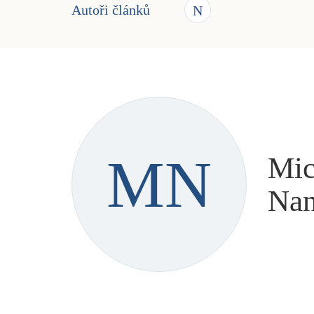
Autoři článků
N
MN
Mic
Nan