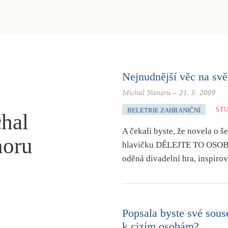
Nejnudnější věc na svě
Michal Nanoru
–
21. 5. 2009
ST
BELETRIE ZAHRANIČNÍ
hal
A čekali byste, že novela o š
oru
hlavičku DĚLEJTE TO OSOBNĚ 
oděná divadelní hra, inspir
Popsala byste své sous
k cizím osobám?