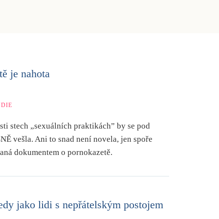
tě je nahota
UDIE
esti stech „sexuálních praktikách” by se pod
vešla. Ani to snad není novela, jen spoře
ovaná dokumentem o pornokazetě.
edy jako lidi s nepřátelským postojem