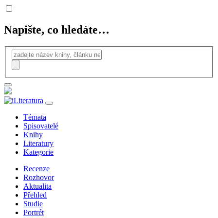
Napište, co hledáte…
Témata
Spisovatelé
Knihy
Literatury
Kategorie
Recenze
Rozhovor
Aktualita
Přehled
Studie
Portrét