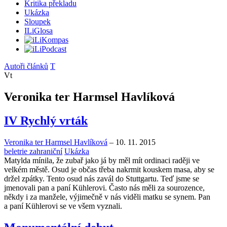
Kritika překladu
Ukázka
Sloupek
ILiGlosa
Autoři článků
T
Vt
Veronika ter Harmsel Havlíková
IV Rychlý vrták
Veronika ter Harmsel Havlíková
–
10. 11. 2015
beletrie zahraniční
Ukázka
Matylda mínila, že zubař jako já by měl mít ordinaci raději ve
velkém městě. Osud je občas třeba nakrmit kouskem masa, aby se
držel zpátky. Tento osud nás zavál do Stuttgartu. Teď jsme se
jmenovali pan a paní Kühlerovi. Často nás měli za sourozence,
někdy i za manžele, výjimečně v nás viděli matku se synem. Pan
a paní Kühlerovi se ve všem vyznali.