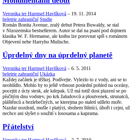
Monumentální debut
Veronika ter Harmsel Havlíková
–
19. 11. 2014
beletrie zahraniční
Studie
Román Bonita Avenue, zralý debut Petera Buwaldy, se stal
v Nizozemsku bestsellerem. Autor se dal na psaní pod dojmem
klasika W. F. Hermanse, ale knihu lze porovnat spíš s románem
Objevení nebe Harryho Mulische.
Úprdelný dny na úprdelný planetě
Veronika ter Harmsel Havlíková
–
6. 5. 2011
beletrie zahraniční
Ukázka
Každej začátek je těžkej. Podívejte. Vylezlo to z vody, ani se to
neohlídlo. Mohlo by to ještě vrhnout poslední pohled na oceány,
pocejtit z úcty stesk, ale kdepak. Už má totiž dost plazení se po
písčitým dnu vodstev, po krk žaludovců a ploutvenek, strunatců,
pláštěnců a bezlebečných, se kterejma po staletí sdílelo moře.
Nazdar nozdratí, mušle i platýzi, sbohem štítníci, úhoři i cejni, už
nechce ani slyšet o soužití s lososama a kaprama.
Přátelství
Veronika ter Harmsel Havlíková
–
2. 7. 2010