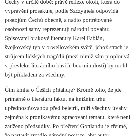
Čechy v určité době; právě reflexe okolí, která do
vyprávění prosakuje, podle Szczygieła odpovídá
postojům Čechů obecně, a nadto portrétované
osobnosti samy reprezentují národní povahu:
Spisovatel brakové literatury
Karel Fabián
,
švejkovský typ v orwellovském světě, jehož strach je
strůjcem lidských tragédií (mezi nimiž sám proplouvá
v převleku literárního baviče bez minulosti) by mohl
být příkladem za všechny.
Čím kniha o Češích přitahuje? Kromě toho, že jde
primárně o literaturu faktu, na knižním trhu
upřednostňovanou před beletrií, míří všechny úvahy
zejména k pronikavému zpracování tématu, které není
zatíženo předsudky. Po přečtení
Gottlandu
je zřejmé,
že nastavit zrcadlo národní povaze, aby autor