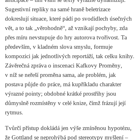
Sugestivní repliky na samé hraně beletrizace
dokreslují situace, které pádí po svodidlech úsečných
vět, a to tak „věrohodně“, až vznikají pochyby, zda
přes míru nevstupuje do hry autorova tvořivost. Ta
především, v kladném slova smyslu, formuje
kompozici jak jednotlivých reportáží, tak celku knihy.
Závěrečná zpráva o inscenaci Kafkovy
Proměny
,
v níž se neřeší proměna sama, ale problém, jak
postava půjde do práce, má kupříkladu charakter
výrazné pointy; obdobné krátké prostřihy jsou
důmyslně rozmístěny v celé knize, čímž frázují její
rytmus.
Tvůrčí přístup dokládá jen výše zmíněnou hypotézu,
že
Gottland
se neprohýbá pod stereotypy myšlení –