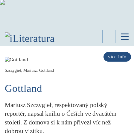
TÉMATA
RECENZE
více info
ROZHOVOR
SPISOVATELÉ
Szczygieł, Mariusz: Gottland
AKTUALITA
Gottland
KNIHY
PŘEHLED
LITERATURY
Mariusz Szczygieł, respektovaný polský
STUDIE
reportér, napsal knihu o Češích ve dvacátém
KATEGORIE
století. Z domova si k nám přivezl víc než
PORTRÉT
dobrou vizitku.