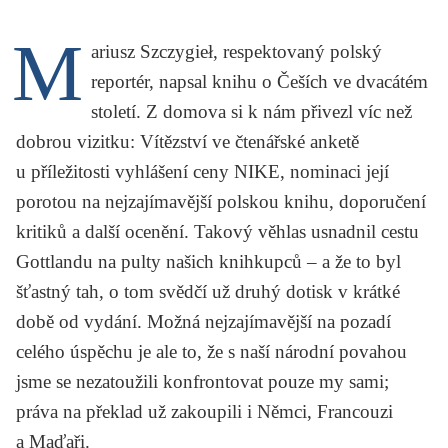
KRITIKA PŘEKLADU
M
ariusz Szczygieł
, respektovaný polský
UKÁZKA
reportér, napsal knihu o Češích ve dvacátém
SLOUPEK
století. Z domova si k nám přivezl víc než
dobrou vizitku: Vítězství ve čtenářské anketě
ILIGLOSA
u příležitosti vyhlášení ceny NIKE, nominaci její
porotou na nejzajímavější polskou knihu, doporučení
kritiků a další ocenění. Takový věhlas usnadnil cestu
Gottlandu
na pulty našich knihkupců – a že to byl
šťastný tah, o tom svědčí už druhý dotisk v krátké
době od vydání. Možná nejzajímavější na pozadí
celého úspěchu je ale to, že s naší národní povahou
jsme se nezatoužili konfrontovat pouze my sami;
práva na překlad už zakoupili i Němci, Francouzi
a Maďaři.