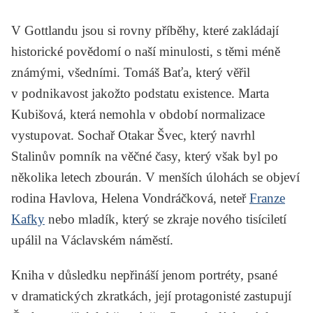
V
Gottlandu
jsou si rovny příběhy, které zakládají
historické povědomí o naší minulosti, s těmi méně
známými, všedními.
Tomáš Baťa
, který věřil
v podnikavost jakožto podstatu existence.
Marta
Kubišová
, která nemohla v období normalizace
vystupovat. Sochař
Otakar Švec
, který navrhl
Stalinův
pomník na věčné časy, který však byl po
několika letech zbourán. V menších úlohách se objeví
rodina
Havlova
,
Helena Vondráčková
, neteř
Franze
Kafky
nebo mladík, který se zkraje nového tisíciletí
upálil na Václavském náměstí.
Kniha v důsledku nepřináší jenom portréty, psané
v dramatických zkratkách, její protagonisté zastupují