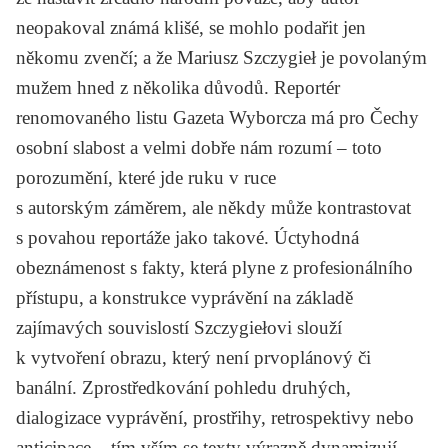
neopakoval známá klišé, se mohlo podařit jen
někomu zvenčí; a že Mariusz Szczygieł je povolaným
mužem hned z několika důvodů. Reportér
renomovaného listu Gazeta Wyborcza má pro Čechy
osobní slabost a velmi dobře nám rozumí – toto
porozumění, které jde ruku v ruce
s autorským záměrem, ale někdy může kontrastovat
s povahou reportáže jako takové. Úctyhodná
obeznámenost s fakty, která plyne z profesionálního
přístupu, a konstrukce vyprávění na základě
zajímavých souvislostí Szczygiełovi slouží
k vytvoření obrazu, který není prvoplánový či
banální. Zprostředkování pohledu druhých,
dialogizace vyprávění, prostřihy, retrospektivy nebo
anticipace – tím vším se texty výrazně dynamizují.