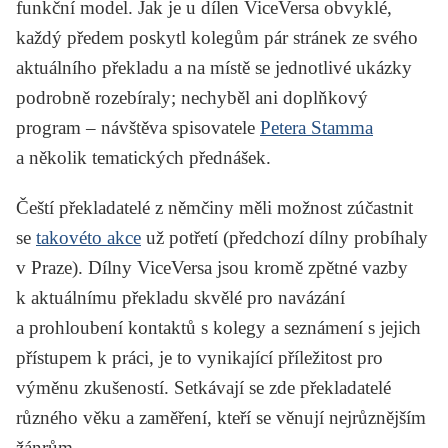
funkční model. Jak je u dílen ViceVersa obvyklé,
každý předem poskytl kolegům pár stránek ze svého
aktuálního překladu a na místě se jednotlivé ukázky
podrobně rozebíraly; nechyběl ani doplňkový
program – návštěva spisovatele
Petera Stamma
a několik tematických přednášek.
Čeští překladatelé z němčiny měli možnost zúčastnit
se
takovéto akce
už potřetí (předchozí dílny probíhaly
v Praze). Dílny ViceVersa jsou kromě zpětné vazby
k aktuálnímu překladu skvělé pro navázání
a prohloubení kontaktů s kolegy a seznámení s jejich
přístupem k práci, je to vynikající příležitost pro
výměnu zkušeností. Setkávají se zde překladatelé
různého věku a zaměření, kteří se věnují nejrůznějším
žánrům.