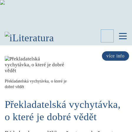
TÉMATA
RECENZE
více info
ROZHOVOR
SPISOVATELÉ
Překladatelská vychytávka, o které je
AKTUALITA
KNIHY
dobré vědět
PŘEHLED
LITERATURY
Překladatelská vychytávka,
STUDIE
o které je dobré vědět
KATEGORIE
PORTRÉT