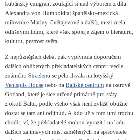
kubánský emigrant zoufající si nad výborem z díla
Alexandra von Humboldta
; španělsko-mexická
milovnice
Mariny Cvětajevové
a další), mezi zcela
odlišnými lidmi, které však spojuje zájem o literaturu,
kulturu, pestrost světa.
Z nejrůznějších debat pak vyplynula doporučení
dalších oblíbených překladatelských center: vedle
známého
Straelenu
se pěla chvála na lotyšský
Ventspils House
nebo na
Baltské centrum
na ostrově
Gotland, které je sice určené primárně pro státy
z okolí Baltu, podle všeho však není zvlášť obtížné
dostat se tam ani odjinud. A kdo už v tom umí trochu
chodit, ví, že překladatelé mohou vyrazit i na řadu
dalších zajímavých míst zaměřených na spisovatele