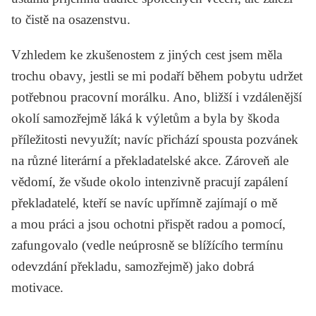
to čistě na osazenstvu.
Vzhledem ke zkušenostem z jiných cest jsem měla
trochu obavy, jestli se mi podaří během pobytu udržet
potřebnou pracovní morálku. Ano, bližší i vzdálenější
okolí samozřejmě láká k výletům a byla by škoda
příležitosti nevyužít; navíc přichází spousta pozvánek
na různé literární a překladatelské akce. Zároveň ale
vědomí, že všude okolo intenzivně pracují zapálení
překladatelé, kteří se navíc upřímně zajímají o mě
a mou práci a jsou ochotni přispět radou a pomocí,
zafungovalo (vedle neúprosně se blížícího termínu
odevzdání překladu, samozřejmě) jako dobrá
motivace.