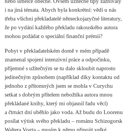
nebo umělce obecně. Ovšem užitečné tipy zaznívaly
i na jiná témata. Abych byla konkrétní: vědí u nás
třeba všichni překladatelé německojazyčné literatury,
že po vydání každého překladu rakouského autora
mohou požádat o speciální finanční prémii?
Pobyt v překladatelském domě v mém případě
znamenal spojení intenzivní práce a odpočinku,
příjemné s užitečným se tu dalo skloubit naprosto
jedinečným způsobem (například díky kontaktu od
jednoho z přítomných jsem se mohla v Curychu
setkat s dobrým přítelem nebožtíka autora mnou
překládané knihy, který mi objasnil řadu věcí)
a čtrnáct dní uběhlo jako voda. Až budu do Loorenu
posílat výtisk svého překladu – románu
Schizogorsk
Waltera Vogta
– musím k němu připojit velké