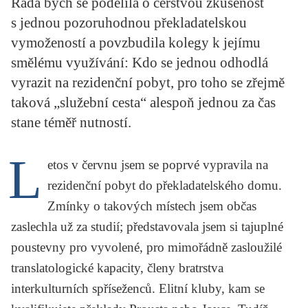
Ráda bych se podělila o čerstvou zkušenost
KRITIKA PŘEKLADU
s jednou pozoruhodnou překladatelskou
vymožeností a povzbudila kolegy k jejímu
UKÁZKA
smělému využívání: Kdo se jednou odhodlá
SLOUPEK
vyrazit na rezidenční pobyt, pro toho se zřejmě
taková „služební cesta“ alespoň jednou za čas
ILIGLOSA
stane téměř nutností.
L
etos v červnu jsem se poprvé vypravila na
rezidenční pobyt do překladatelského domu.
Zmínky o takových místech jsem občas
zaslechla už za studií; představovala jsem si tajuplné
poustevny pro vyvolené, pro mimořádně zasloužilé
translatologické kapacity, členy bratrstva
interkulturních spříseženců. Elitní kluby, kam se