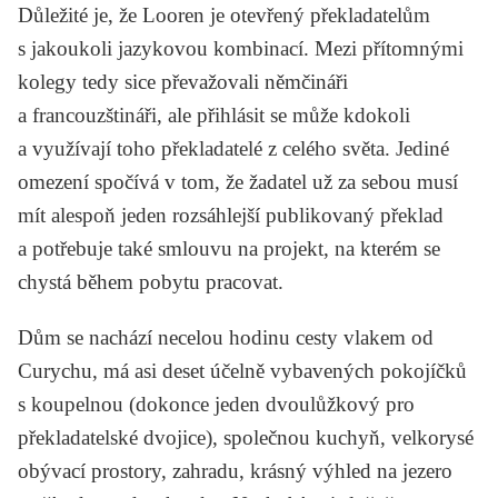
Důležité je, že Looren je otevřený překladatelům
s jakoukoli jazykovou kombinací. Mezi přítomnými
kolegy tedy sice převažovali němčináři
a francouzštináři, ale přihlásit se může kdokoli
a využívají toho překladatelé z celého světa. Jediné
omezení spočívá v tom, že žadatel už za sebou musí
mít alespoň jeden rozsáhlejší publikovaný překlad
a potřebuje také smlouvu na projekt, na kterém se
chystá během pobytu pracovat.
Dům se nachází necelou hodinu cesty vlakem od
Curychu, má asi deset účelně vybavených pokojíčků
s koupelnou (dokonce jeden dvoulůžkový pro
překladatelské dvojice), společnou kuchyň, velkorysé
obývací prostory, zahradu, krásný výhled na jezero