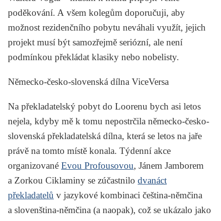
poděkování. A všem kolegům doporučuji, aby
možnost rezidenčního pobytu neváhali využít, jejich
projekt musí být samozřejmě seriózní, ale není
podmínkou překládat klasiky nebo nobelisty.
Německo-česko-slovenská dílna ViceVersa
Na překladatelský pobyt do Loorenu bych asi letos
nejela, kdyby mě k tomu nepostrčila německo-česko-
slovenská překladatelská dílna, která se letos na jaře
právě na tomto místě konala. Týdenní akce
organizované
Evou Profousovou
,
Jánem Jamborem
a
Zorkou Ciklaminy
se zúčastnilo
dvanáct
překladatelů
v jazykové kombinaci čeština-němčina
a slovenština-němčina (a naopak), což se ukázalo jako