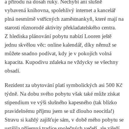
a přírodu na dosah ruky. Nechybí ani slušně
vybavená knihovna, spolehlivý internet a kancelář
plná nesmírně vstřícných zaměstnankyň, které mají na
starosti různorodé aktivity překladatelského centra.
Z hlediska plánování pobytu nabízí Looren ještě
jednu skvělou věc: online kalendář, díky němuž se
můžete snadno podívat, kdy je v pokojích volná
kapacita. Kupodivu zdaleka ne vždycky se všechny
obsadí.
Rezident za ubytování platí symbolických asi 500 Kč
týdně. Na dobu svého pobytu však také může získat
stipendium ve výši slušného kapesného (tak blízko
pravidelnému příjmu
jsem se už dlouho neocitla!)
Stravu si každý zajišťuje sám, v době mého pobytu se
ustálila příjemná tradice společných večeří, ale záleží