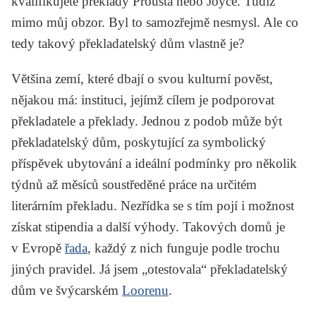
kvalifikujete překlady Prousta nebo Joyce. Tudíž
mimo můj obzor. Byl to samozřejmě nesmysl. Ale co
tedy takový překladatelský dům vlastně je?
Většina zemí, které dbají o svou kulturní pověst,
nějakou má: instituci, jejímž cílem je podporovat
překladatele a překlady. Jednou z podob může být
překladatelský dům, poskytující za symbolický
příspěvek ubytování a ideální podmínky pro několik
týdnů až měsíců soustředěné práce na určitém
literárním překladu. Nezřídka se s tím pojí i možnost
získat stipendia a další výhody. Takových domů je
v Evropě
řada
, každý z nich funguje podle trochu
jiných pravidel. Já jsem „otestovala“ překladatelský
dům ve švýcarském
Loorenu
.