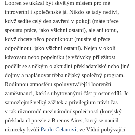
Looren se ukázal být skvělým místem pro mé
introvertní i společenské já. Nikdo se tady nediví,
když sedíte celý den zavření v pokoji (máte přece
spoustu práce, jako všichni ostatní), ale ani tomu,
když chcete něco podniknout (musíte si přece
odpočinout, jako všichni ostatní). Nejen v okolí
kávovaru nebo popelníku je vždycky příležitost
podělit se s někým o aktuální překladatelské nebo jiné
dojmy a naplánovat třeba nějaký společný program.
Rodinnou atmosféru spoluvytvářejí i loorenští
zaměstnanci, kteří s ubytovanými část prostor sdílí. Je
samozřejmě velký zážitek a privilegium trávit čas
v tak různorodé mezinárodní společnosti (korejský
překladatel poezie z Buenos Aires, který se naučil
německy kvůli
Paulu Celanovi
; ve Vídni pobývající