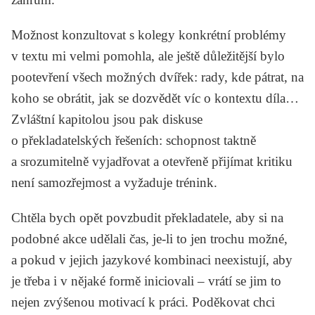
Možnost konzultovat s kolegy konkrétní problémy
v textu mi velmi pomohla, ale ještě důležitější bylo
pootevření všech možných dvířek: rady, kde pátrat, na
koho se obrátit, jak se dozvědět víc o kontextu díla…
Zvláštní kapitolou jsou pak diskuse
o překladatelských řešeních: schopnost taktně
a srozumitelně vyjadřovat a otevřeně přijímat kritiku
není samozřejmost a vyžaduje trénink.
Chtěla bych opět povzbudit překladatele, aby si na
podobné akce udělali čas, je-li to jen trochu možné,
a pokud v jejich jazykové kombinaci neexistují, aby
je třeba i v nějaké formě iniciovali – vrátí se jim to
nejen zvýšenou motivací k práci. Poděkovat chci