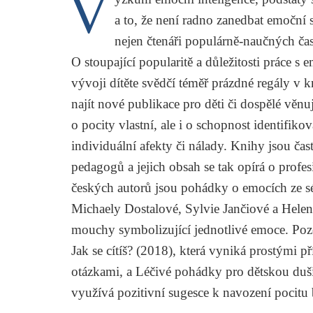
V
a to, že není radno zanedbat emoční 
nejen čtenáři populárně-naučných ča
O stoupající popularitě a důležitosti práce
vývoji dítěte svědčí téměř prázdné regály v
najít nové publikace pro děti či dospělé věn
o pocity vlastní, ale i o schopnost identifiko
individuální afekty či nálady. Knihy jsou čas
pedagogů a jejich obsah se tak opírá o profes
českých autorů jsou pohádky o emocích ze s
Michaely Dostalové
,
Sylvie Jančiové
a
Helen
mouchy symbolizující jednotlivé emoce. Pozo
Jak se cítíš?
(2018), která vyniká prostými p
otázkami, a
Léčivé pohádky pro dětskou duš
využívá pozitivní sugesce k navození pocitu 