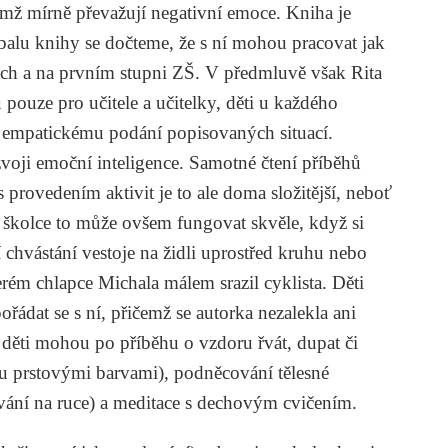
mž mírně převažují negativní emoce. Kniha je
ebalu knihy se dočteme, že s ní mohou pracovat jak
lách a na prvním stupni ZŠ. V předmluvě však Rita
ouze pro učitele a učitelky, děti u každého
jí empatickému podání popisovaných situací.
zvoji emoční inteligence. Samotné čtení příběhů
 s provedením aktivit je to ale doma složitější, neboť
e školce to může ovšem fungovat skvěle, když si
í chvástání vestoje na židli uprostřed kruhu nebo
erém chlapce Michala málem srazil cyklista. Děti
řádat se s ní, přičemž se autorka nezalekla ani
děti mohou po příběhu o vzdoru řvát, dupat či
eku prstovými barvami), podněcování tělesné
vání na ruce) a meditace s dechovým cvičením.