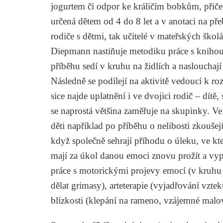
jogurtem či odpor ke králičím bobkům, přiče
určená dětem od 4 do 8 let a v anotaci na př
rodiče s dětmi, tak učitelé v mateřských ško
Diepmann nastiňuje metodiku práce s knihou p
příběhu sedí v kruhu na židlích a nasloucha
Následně se podílejí na aktivitě vedoucí k ro
sice najde uplatnění i ve dvojici rodič – dítě,
se naprostá většina zaměřuje na skupinky. V
děti například po příběhu o nelibosti zkoušej
když společně sehrají příhodu o úleku, ve kt
mají za úkol danou emoci znovu prožít a vypo
práce s motorickými projevy emocí (v kruhu 
dělat grimasy), arteterapie (vyjadřování vzt
blízkosti (klepání na rameno, vzájemné malo