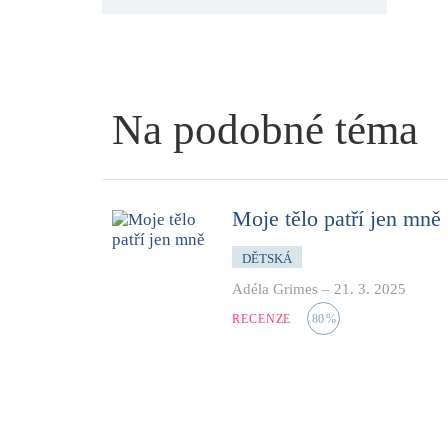
Na podobné téma
Moje tělo patří jen mně
DĚTSKÁ
Adéla Grimes
–
21. 3. 2025
RECENZE
80
%