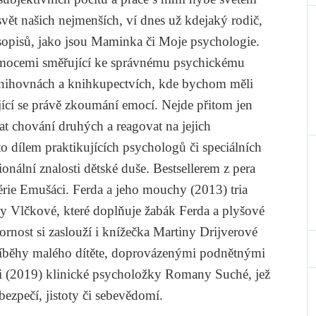
svět našich nejmenších, ví dnes už kdejaký rodič,
sopisů, jako jsou
Maminka
či
Moje psychologie
.
 s emocemi směřující ke správnému psychickému
 knihovnách a knihkupectvích, kde bychom měli
ující se právě zkoumání emocí. Nejde přitom jen
vat chování druhých a reagovat na jejich
to dílem praktikujících psychologů či speciálních
ionální znalosti dětské duše. Bestsellerem z pera
érie
Emušáci. Ferda a jeho mouchy
(2013) tria
y Vlčkové
, které doplňuje žabák Ferda a plyšové
rnost si zaslouží i knížečka
Martiny Drijverové
říběhy malého dítěte, doprovázenými podnětnými
i
(2019) klinické psycholožky
Romany Suché
, jež
bezpečí, jistoty či sebevědomí.