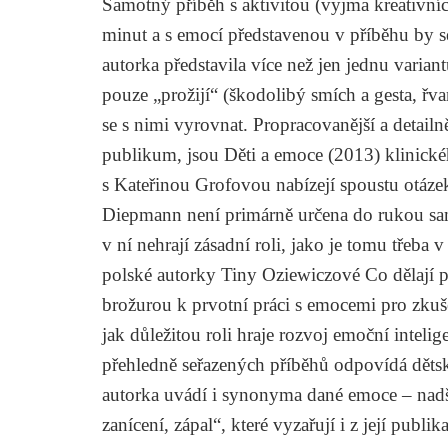
Samotný příběh s aktivitou (vyjma kreativníc
minut a s emocí představenou v příběhu by s
autorka představila více než jen jednu varian
pouze „prožijí“ (škodolibý smích a gesta, řv
se s nimi vyrovnat. Propracovanější a detail
publikum, jsou
Děti a emoce
(2013) klinick
s
Kateřinou Grofovou
nabízejí spoustu otázek
Diepmann není primárně určena do rukou samo
v ní nehrají zásadní roli, jako je tomu třeba
polské autorky
Tiny Oziewiczové
Co dělají 
brožurou k prvotní práci s emocemi pro zkuš
jak důležitou roli hraje rozvoj emoční inteli
přehledně seřazených příběhů odpovídá děts
autorka uvádí i synonyma dané emoce – nadšen
zanícení, zápal“, které vyzařují i z její publik