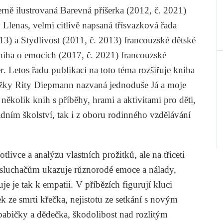
erně ilustrovaná
Barevná příšerka
(2012, č. 2021)
 Llenas
, velmi citlivě napsaná třísvazková řada
13) a
Stydlivost
(2011, č. 2013) francouzské dětské
niha o emocích
(2017, č. 2021) francouzské
r
. Letos řadu publikací na toto téma rozšiřuje kniha
ožky
Rity Diepmann
nazvaná jednoduše
Já a moje
ěkolik knih s příběhy, hrami a aktivitami pro děti,
adním školství, tak i z oboru rodinného vzdělávání
tlivce a analýzu vlastních prožitků, ale na třiceti
sluchačům ukazuje různorodé emoce a nálady,
e je tak k empatii. V příbězích figurují kluci
ek ze smrti křečka, nejistotu ze setkání s novým
abičky a dědečka, škodolibost nad rozlitým