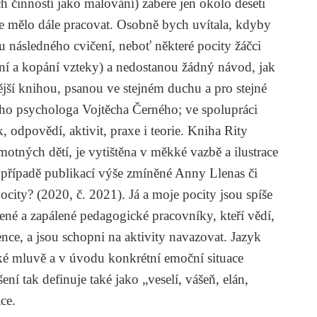
h činností jako malování) zabere jen okolo deseti
e mělo dále pracovat. Osobně bych uvítala, kdyby
tu následného cvičení, neboť některé pocity žáčci
aní a kopání vzteky) a nedostanou žádný návod, jak
nější knihou, psanou ve stejném duchu a pro stejné
ého psychologa
Vojtěcha Černého
; ve spolupráci
, odpovědí, aktivit, praxe i teorie. Kniha Rity
tných dětí, je vytištěna v měkké vazbě a ilustrace
 v případě publikací výše zmíněné Anny Llenas či
pocity?
(2020, č. 2021).
Já a moje pocity
jsou spíše
ené a zapálené pedagogické pracovníky, kteří vědí,
gence, a jsou schopni na aktivity navazovat. Jazyk
ké mluvě a v úvodu konkrétní emoční situace
í tak definuje také jako „veselí, vášeň, elán,
ace.