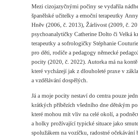
Mezi cizojazyčnými počiny se vydařila nádh
španělské učitelky a emoční terapeutky
Anny
Hněv
(2006, č. 2013),
Žárlivost
(2009, č. 20
psychoanalytičky
Catherine Dolto
či
Velká k
terapeutky a sofrologičky
Stéphanie Couturie
pro děti, rodiče a pedagogy německé pedag
pocity
(2020, č. 2022). Autorka má na kontě n
které vycházejí jak z dlouholeté praxe v zákl
a vzdělávání dospělých.
Já a moje pocity
nestaví do centra pouze jedno
krátkých příbězích všedního dne dětským po
které mohou mít vliv na celé okolí, a podněcuj
a holky prožívající typické situace jako smut
spolužákem na vozíčku, radostné očekávání b