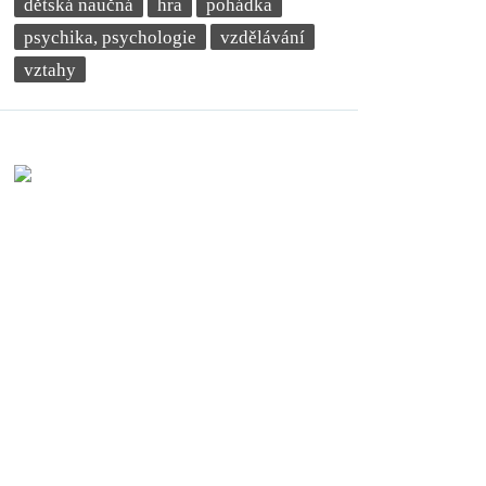
dětská naučná
hra
pohádka
psychika, psychologie
vzdělávání
vztahy