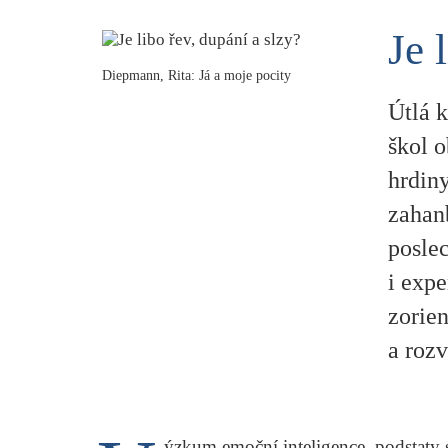
Je 
Diepmann, Rita: Já a moje pocity
Útlá k
škol o
hrdiny
zahanb
posle
i expe
zorien
a rozv
ýzkum emoční inteligence, podstaty 