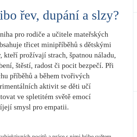
libo řev, dupání a slzy?
niha pro rodiče a učitele mateřských
bsahuje třicet minipříběhů s dětskými
, kteří prožívají strach, špatnou náladu,
ení, štěstí, radost či pocit bezpečí. Při
chu příběhů a během tvořivých
rimentálních aktivit se děti učí
tovat ve spletitém světě emocí
íjejí smysl pro empatii.
subjektivních pocitů a práce s nimi hýbe světem