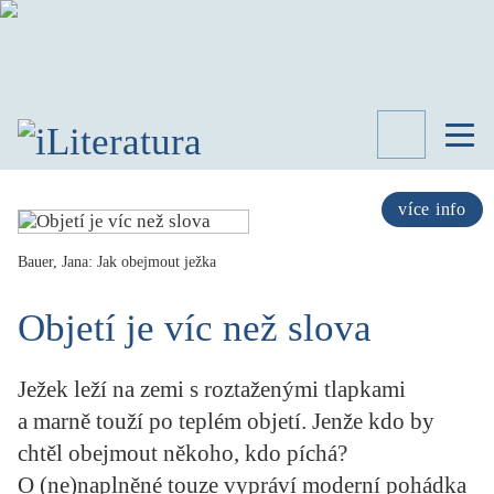
TÉMATA
RECENZE
více info
ROZHOVOR
SPISOVATELÉ
Bauer, Jana: Jak obejmout ježka
AKTUALITA
Objetí je víc než slova
KNIHY
PŘEHLED
LITERATURY
Ježek leží na zemi s roztaženými tlapkami
STUDIE
a marně touží po teplém objetí. Jenže kdo by
KATEGORIE
chtěl obejmout někoho, kdo píchá?
PORTRÉT
O (ne)naplněné touze vypráví moderní pohádka