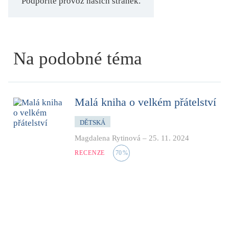
Podpoříte provoz našich stránek.
Na podobné téma
Malá kniha o velkém přátelství
DĚTSKÁ
Magdalena Rytinová
–
25. 11. 2024
RECENZE
70
%