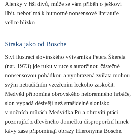
Alenky v říši divů
, může se vám příběh o ježkovi
líbit, neboť má k humorné nonsensové literatuře
velice blízko.
Straka jako od Bosche
Styl ilustrací slovinského výtvarníka Petera Škerela
(nar. 1973) jde ruku v ruce s autorčinou částečně
nonsensovou pohádkou a vyobrazená zvířata mohou
svým netradičním vzezřením leckoho zaskočit.
Medvěd připomíná obrovského neforemného hrbáče,
slon vypadá děsivěji než strašidelné slonisko
v nočních můrách Medvídka Pů a obrovití ptáci
pozorující z dřevěného domečku disproporční hrnek
kávy zase připomínají obrazy Hieronyma Bosche.