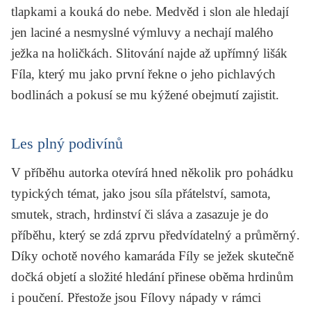
tlapkami a kouká do nebe. Medvěd i slon ale hledají
jen laciné a nesmyslné výmluvy a nechají malého
ježka na holičkách. Slitování najde až upřímný lišák
Fíla, který mu jako první řekne o jeho pichlavých
bodlinách a pokusí se mu kýžené obejmutí zajistit.
Les plný podivínů
V příběhu autorka otevírá hned několik pro pohádku
typických témat, jako jsou síla přátelství, samota,
smutek, strach, hrdinství či sláva a zasazuje je do
příběhu, který se zdá zprvu předvídatelný a průměrný.
Díky ochotě nového kamaráda Fíly se ježek skutečně
dočká objetí a složité hledání přinese oběma hrdinům
i poučení. Přestože jsou Fílovy nápady v rámci