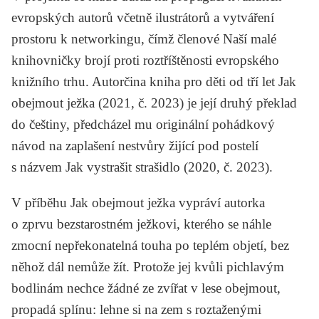
evropských autorů včetně ilustrátorů a vytváření
prostoru k networkingu, čímž členové Naší malé
knihovničky brojí proti roztříštěnosti evropského
knižního trhu. Autorčina kniha pro děti od tří let
Jak
obejmout ježka
(2021, č. 2023) je její druhý překlad
do češtiny, předcházel mu originální pohádkový
návod na zaplašení nestvůry žijící pod postelí
s názvem
Jak vystrašit strašidlo
(2020, č. 2023).
V příběhu
Jak obejmout ježka
vypráví autorka
o zprvu bezstarostném ježkovi, kterého se náhle
zmocní nepřekonatelná touha po teplém objetí, bez
něhož dál nemůže žít. Protože jej kvůli pichlavým
bodlinám nechce žádné ze zvířat v lese obejmout,
propadá splínu: lehne si na zem s roztaženými