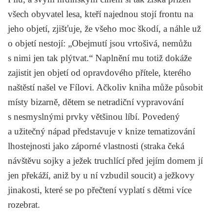
všech obyvatel lesa, kteří najednou stojí frontu na
jeho objetí, zjišťuje, že všeho moc škodí, a náhle už
o objetí nestojí: „Obejmutí jsou vrtošivá, nemůžu
s nimi jen tak plýtvat.“ Naplnění mu totiž dokáže
zajistit jen objetí od opravdového přítele, kterého
naštěstí našel ve Fílovi. Ačkoliv kniha může působit
místy bizarně, dětem se netradiční vypravování
s nesmyslnými prvky většinou líbí. Povedený
a užitečný nápad představuje v knize tematizování
lhostejnosti jako záporné vlastnosti (straka čeká
návštěvu sojky a ježek truchlící před jejím domem jí
jen překáží, aniž by u ní vzbudil soucit) a ježkovy
jinakosti, které se po přečtení vyplatí s dětmi více
rozebrat.