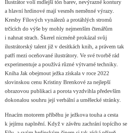
Ilustrátor volí mdlejší tón barev, nevýrazné kontury
a hlavní hrdinové mají vesměs neměnné výrazy.
Kresby Fílových vynálezů a protáhlých stromů
trčících do výše by mohly nejmenším čtenářům
i nahnat strach. Škerel nicméně prokázal svůj
ilustrátorský talent již v desítkách knih, a právem tak
patří mezi oceňované ilustrátory. Ve své tvorbě rád
experimentuje a používá různé výtvarné techniky.
Kniha
Jak obejmout ježka
získala v roce 2022
slovinskou cenu Kristiny Brenkové za nejlepší
obrazovou publikaci a porota vyzdvihla především
dokonalou souhru její verbální a umělecké stránky.
Hnacím motorem příběhu je ježkova touha a cesta
k jejímu naplnění. Když v závěru zachrání topícího se
Fílu, a svým hrdinským činem si tak získá přízeň