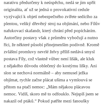
narativu předurčeny k neúspěchu, nedá se jim upřít
originalita, ať už se jedná o provokativní cedule
vyzývající k objetí nebezpečného zvířete sedícího za
plentou, veliký dřevěný stroj na objímání, nebo Fílův
nafukovací skafandr, který chrání před popícháním.
Autorčiny postavy však z průměru vybočují a nutno
říci, že některé působí přinejmenším podivně. Kromě
zvláštní promluvy nevrlé želvy příliš nedává smysl
postava Fíly, což vlastně vůbec není lišák, ale kluk
z nějakého důvodu oblečený do kostýmu lišky. Ani
slon se nechová normálně – aby nemusel ježka
objímat, rychle začne plácat ušima a vymlouvá se
přitom na ptačí nemoc: „Mám nějakou plácavou
nemoc. Vidíš, skoro mě to odfouklo. Nejspíš jsem se
nakazil od ptáků.“ Pokud patříte mezi fanoušky