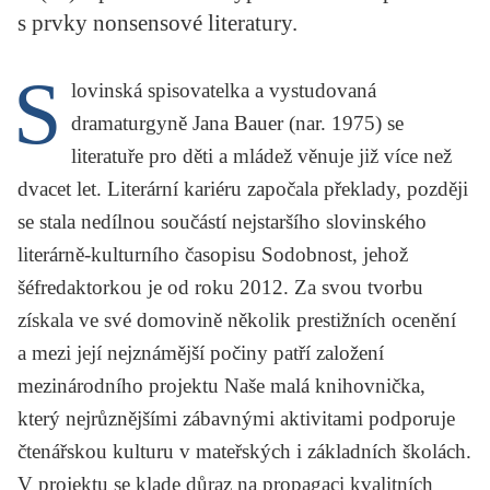
KRITIKA PŘEKLADU
s prvky nonsensové literatury.
UKÁZKA
S
lovinská spisovatelka a vystudovaná
SLOUPEK
dramaturgyně Jana Bauer (nar. 1975) se
literatuře pro děti a mládež věnuje již více než
ILIGLOSA
dvacet let. Literární kariéru započala překlady, později
se stala nedílnou součástí nejstaršího slovinského
literárně-kulturního časopisu
Sodobnost
, jehož
šéfredaktorkou je od roku 2012. Za svou tvorbu
získala ve své domovině několik prestižních ocenění
a mezi její nejznámější počiny patří založení
mezinárodního projektu Naše malá knihovnička,
který nejrůznějšími zábavnými aktivitami podporuje
čtenářskou kulturu v mateřských i základních školách.
V projektu se klade důraz na propagaci kvalitních