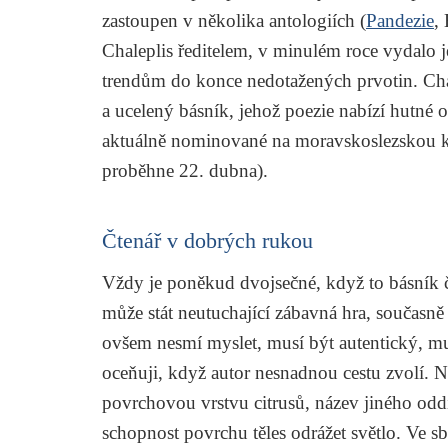
zastoupen v několika antologiích (
Pandezie
,
Chaleplis ředitelem, v minulém roce vydalo 
trendům do konce nedotažených prvotin. Chale
a ucelený básník, jehož poezie nabízí hutné o
aktuálně nominované na moravskoslezskou kult
proběhne 22. dubna).
Čtenář v dobrých rukou
Vždy je poněkud dvojsečné, když to básník 
může stát neutuchající zábavná hra, současně
ovšem nesmí myslet, musí být autentický, musí 
oceňuji, když autor nesnadnou cestu zvolí. N
povrchovou vrstvu citrusů, název jiného oddíl
schopnost povrchu těles odrážet světlo. Ve s