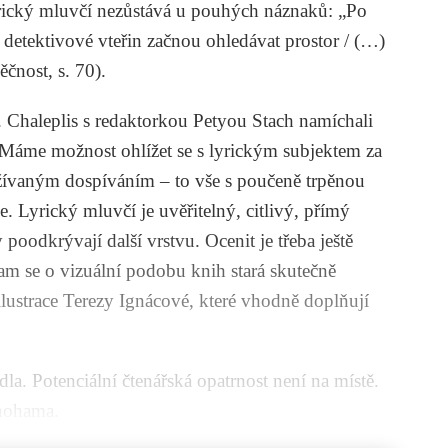
lyrický mluvčí nezůstává u pouhých náznaků: „Po
ící detektivové vteřin začnou ohledávat prostor / (…)
ěčnost
, s. 70).
. Chaleplis s redaktorkou Petyou Stach namíchali
í. Máme možnost ohlížet se s lyrickým subjektem za
žívaným dospíváním – to vše s poučeně trpěnou
. Lyrický mluvčí je uvěřitelný, citlivý, přímý
 poodkrývají další vrstvu. Ocenit je třeba ještě
am se o vizuální podobu knih stará skutečně
lustrace Terezy Ignácové, které vhodně doplňují
la. Potenciální čtenářská opatrnost není na místě.
 nohama.