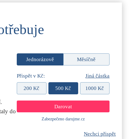
otřebuje
Jednorázově
Měsíčně
Přispět v Kč:
Jiná částka
200 Kč
500 Kč
1000 Kč
.
aly do
Zabezpečeno darujme.cz
Nechci přispět