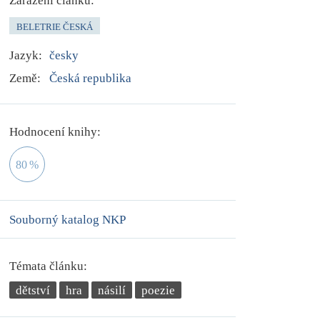
Zařazení článku:
BELETRIE ČESKÁ
Jazyk:
česky
Země:
Česká republika
Hodnocení knihy:
80
%
Souborný katalog NKP
Témata článku:
dětství
hra
násilí
poezie