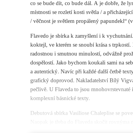
co se bude dít, co bude dál. A je dobře, že 
místnosti se rozletí kosti světla / a přicházej
/ věčnost je světlem propálený papundekl“ (
v
Flavedo
je sbírka k zamyšlení i k vychutnání
koktejl, ve kterém se snoubí krása s trpkost
radostnou i smutnou minulostí, odvážně pro
dospělostí. Jako bychom koukali sami na sebe
a autentický. Navíc při každé další četbě texty
grafický doprovod. Nakladatelství Bílý Vigv
pečlivě. U
Flaveda
to jsou mnohovrstevnaté i
komplexní básnické texty.
Debutová sbírka Vasiliose Chaleplise se poved
Naopak je třeba do
Flaveda
skočit rovnýma