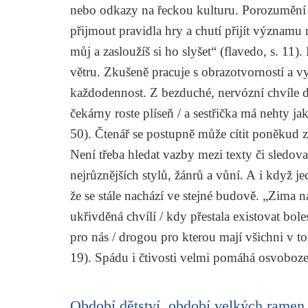
nebo odkazy na řeckou kulturu. Porozuměn
přijmout pravidla hry a chutí přijít významu 
můj a zasloužíš si ho slyšet“ (
flavedo
, s. 11)
větru. Zkušeně pracuje s obrazotvorností a v
každodennost. Z bezduché, nervózní chvíle
čekárny roste plíseň / a sestřička má nehty ja
50). Čtenář se postupně může cítit poněkud z
Není třeba hledat vazby mezi texty či sledova
nejrůznějších stylů, žánrů a vůní. A i když je
že se stále nachází ve stejné budově. „Zima n
ukřivděná chvílí / kdy přestala existovat boles
pro nás / drogou pro kterou mají všichni v 
19). Spádu i čtivosti velmi pomáhá osvoboze
Období dětství, období velkých ramen