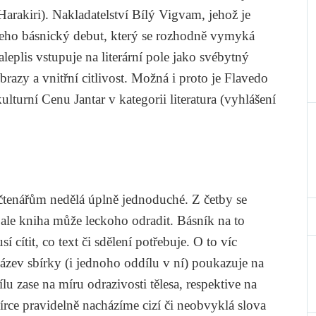
Harakiri
). Nakladatelství Bílý Vigvam, jehož je
jeho básnický debut, který se rozhodně vymyká
plis vstupuje na literární pole jako svébytný
brazy a vnitřní citlivost. Možná i proto je
Flavedo
urní Cenu Jantar v kategorii literatura (vyhlášení
čtenářům nedělá úplně jednoduché. Z četby se
 ale kniha může leckoho odradit. Básník na to
cítit, co text či sdělení potřebuje. O to víc
ázev sbírky (i jednoho oddílu v ní) poukazuje na
u zase na míru odrazivosti tělesa, respektive na
bírce pravidelně nacházíme cizí či neobvyklá slova