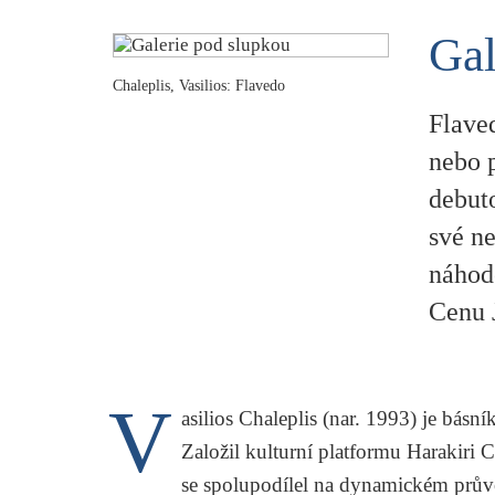
Gal
Chaleplis, Vasilios: Flavedo
Flaved
nebo 
debuto
své n
náhod
Cenu J
V
asilios Chaleplis (nar. 1993) je básn
Založil kulturní platformu
Harakiri 
se spolupodílel na dynamickém prů