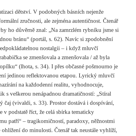
tizaci dětství. V podobných básních nejenže
ormální zručnosti, ale zejména autentičnost. Čtenář
kdyby ho důvěrně znal: „Na zamrzlém rybníku jsme si
zdnou bránu“ (
portál
, s. 62). Navíc si zpodobnění
ředpokládatelnou nostalgii – i když mluvčí
rababička se zmenšovala a zmenšovala / až byla
popílku“ (
lhota
, s. 34). I přes občasné pošmourno je
není jedinou reflektovanou etapou. Lyrický mluvčí
azírání na každodenní realitu, vyhodnocuje,
žik s veškerou nenápadnou dramatičností: „Stíral
 čaj (
vivaldi
, s. 33). Prostor dostává i dospívání,
v podstatě říct, že celá sbírka tematicky
mu patří“ – tragikomičností, paradoxy, něžnostmi
 ohlížení do minulosti. Čtenář tak neustále vyhlíží,