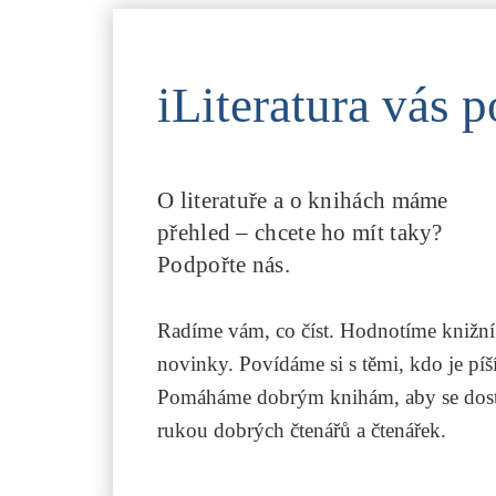
iLiteratura vás p
O literatuře a o knihách máme
přehled – chcete ho mít taky?
Podpořte nás.
Radíme vám, co číst. Hodnotíme knižní
novinky. Povídáme si s těmi, kdo je píší
Pomáháme dobrým knihám, aby se dost
rukou dobrých čtenářů a čtenářek.