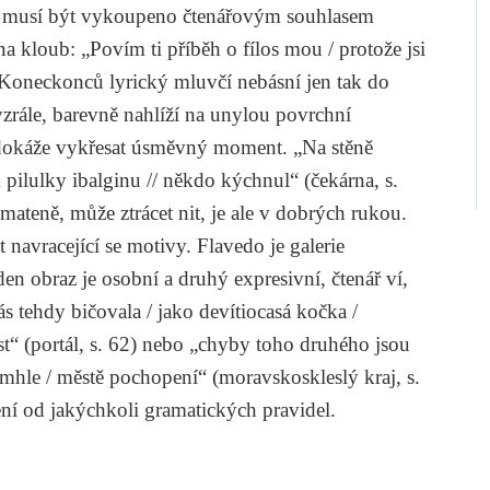
í musí být vykoupeno čtenářovým souhlasem
na kloub: „Povím ti příběh o fílos mou / protože jsi
. Koneckonců lyrický mluvčí nebásní jen tak do
yzrále, barevně nahlíží na unylou povrchní
 dokáže vykřesat úsměvný moment. „Na stěně
k pilulky ibalginu // někdo kýchnul“ (
čekárna
, s.
mateně, může ztrácet nit, je ale v dobrých rukou.
t navracející se motivy.
Flavedo
je galerie
den obraz je osobní a druhý expresivní, čtenář ví,
ás tehdy bičovala / jako devítiocasá kočka /
t“ (
portál
, s. 62) nebo „chyby toho druhého jsou
tomhle / městě pochopení“ (moravskoskleslý
kraj
, s.
ní od jakýchkoli gramatických pravidel.