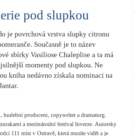
erie pod slupkou
o je povrchová vrstva slupky citronu
pomeranče. Současně je to název
vé sbírky Vasiliose Chaleplise a ta má
ejsilnější momenty pod slupkou. Ne
ou kniha nedávno získala nominaci na
antar.
ík, hudební producent, copywriter a dramaturg.
Czurakami
a mezinárodní festival
Inverze
. Autorsky
vodci
111 míst v Ostravě, která musíte vidět
a je