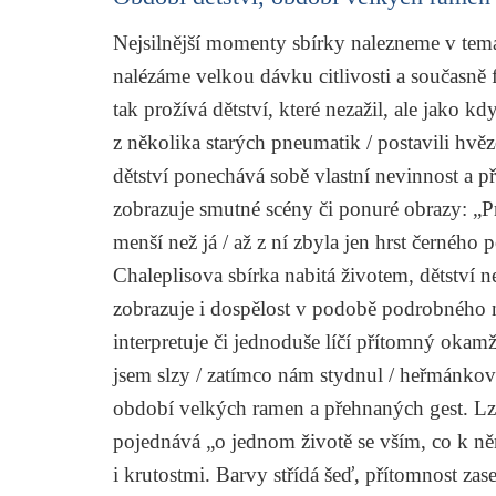
Nejsilnější momenty sbírky nalezneme v tema
nalézáme velkou dávku citlivosti a současně f
tak prožívá dětství, které nezažil, ale jako 
z několika starých pneumatik / postavili hvě
dětství ponechává sobě vlastní nevinnost a p
zobrazuje smutné scény či ponuré obrazy: „P
menší než já / až z ní zbyla jen hrst černého 
Chaleplisova sbírka nabitá životem, dětství 
zobrazuje i dospělost v podobě podrobného n
interpretuje či jednoduše líčí přítomný okam
jsem slzy / zatímco nám stydnul / heřmánkový
období velkých ramen a přehnaných gest. Lze 
pojednává „o jednom životě se vším, co k ně
i krutostmi. Barvy střídá šeď, přítomnost zase